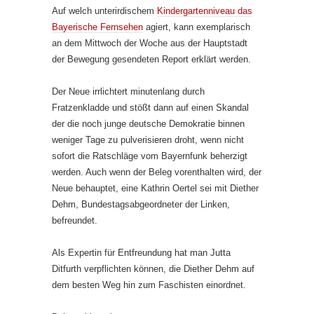
Auf welch unterirdischem
Kindergartenniveau das
Bayerische Fern­sehen
agiert, kann exemplarisch
an dem Mittwoch der Woche aus der Hauptstadt
der Be­wegung gesendeten Report erklärt werden.
Der Neue irrlichtert minutenlang durch
Fratzenkladde und stößt dann auf einen Skandal
der die noch junge deutsche Demokratie binnen
weniger Tage zu pulverisieren droht, wenn nicht
sofort die Ratschläge vom Bay­ern­funk beherzigt
werden. Auch wenn der Beleg vorenthalten wird, der
Neue behauptet, eine Kathrin Oertel sei mit Diether
Dehm, Bundestags­ab­ge­ordneter der Linken,
befreundet.
Als Expertin für Entfreundung hat man Jutta
Ditfurth verpflichten kön­nen, die Diether Dehm auf
dem besten Weg hin zum Faschisten einordnet.