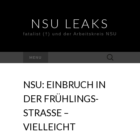
NSU LEAKS
fatalist (†) und der Arbeitskreis NSU
Suche
MENU
nach:
NSU: EINBRUCH IN
DER FRÜHLINGS­
STRASSE – V
IELLEICHT