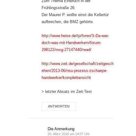
Zum Thema Einbruch in der
Frühlingsstraße 26:
Der Maurer P. wollte einst die Kellertür
aufbrechen, die BMZ gehörte.
http://www.heise.de/tp/foren/S-Da-war-
doch-was-mit-Handwerkern/forum-
298122/msg-27147440/read/
http://www.zeit.de/gesellschaft/zeitgesch
ehen/2013-06/nsu-prozess-zschaepe-
handwerker/komplettansicht
> letzter Absatz im Zeit-Text
ANTWORTEN
Die Anmerkung
20. März 2016 um 14:07 Uhr