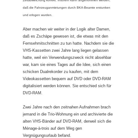
Zeitabweichung korrekt. Insofern kann angenommen werden,
daß die Fahrzeuganmietungen durch BKA-Beamte erstunken
und erlogen wurden.
Aber machen wir weiter in der Logik alter Damen,
daß es Zschäpe gewesen ist, die etwas mit den
Fernsehmitschnitten zu tun hatte. Nachdem sie die
VHS-Kassetten zwei Jahre lang liegen gelassen
hatte, weil ein Verwendungszweck nicht absehbar
war, kam sie eines Tages auf die Idee, sich einen
schicken Dualrekorder zu kaufen, mit dem
Videokassetten bequem auf DVD oder DVD-RAM
digitalisiert werden können. Sie entschied sich für
DVD-RAM.
Zwei Jahre nach den zeitnahen Aufnahmen brach
jemand in die Trio-Wohnung ein und archivierte die
alten VHS-Bänder auf DVD-RAM, derweil sich die
Ménage-à-trois auf dem Weg gen
Vergnügungsurlaub befand.