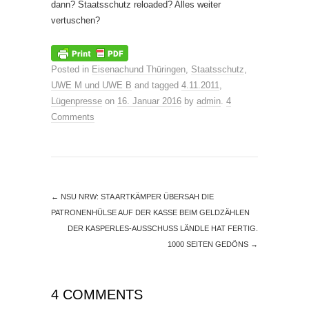
dann? Staatsschutz reloaded? Alles weiter
vertuschen?
Posted in
Eisenachund Thüringen
,
Staatsschutz
,
UWE M und UWE B
and tagged
4.11.2011
,
Lügenpresse
on
16. Januar 2016
by
admin
.
4
Comments
←
NSU NRW: STA ARTKÄMPER ÜBERSAH DIE
PATRONENHÜLSE AUF DER KASSE BEIM GELDZÄHLEN
DER KASPERLES-AUSSCHUSS LÄNDLE HAT FERTIG.
1000 SEITEN GEDÖNS
→
4 COMMENTS