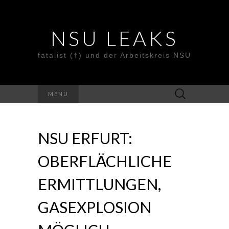
NSU LEAKS
fatalist (†) und der Arbeitskreis NSU
Suche
MENU
nach:
NSU ERFURT:
OBERFLÄCHLICHE
ERMITTLUNGEN,
GASEXPLOSION