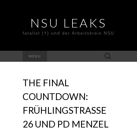
NSU LEAKS
fatalist (†) und der Arbeitskreis NSU
Suche
MENU
nach:
THE FINAL
COUNTDOWN:
FRÜHLINGSTRASSE
26 UND PD MENZEL