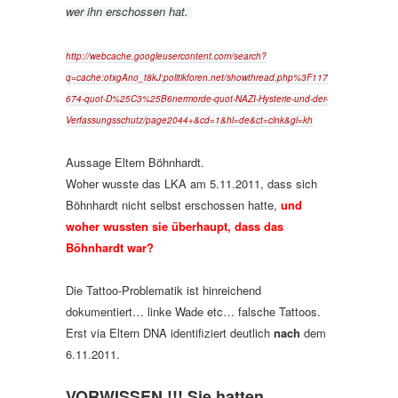
wer ihn erschossen hat.
http://webcache.googleusercontent.com/search?
q=cache:otxgAno_t8kJ:politikforen.net/showthread.php%3F117
674-quot-D%25C3%25B6nermorde-quot-NAZI-Hysterie-und-der-
Verfassungsschutz/page2044+&cd=1&hl=de&ct=clnk&gl=kh
Aussage Eltern Böhnhardt.
Woher wusste das LKA am 5.11.2011, dass sich
Böhnhardt nicht selbst erschossen hatte,
und
woher wussten sie überhaupt, dass das
Böhnhardt war?
Die Tattoo-Problematik ist hinreichend
dokumentiert… linke Wade etc… falsche Tattoos.
Erst via Eltern DNA identifiziert deutlich
nach
dem
6.11.2011.
VORWISSEN !!! Sie hatten