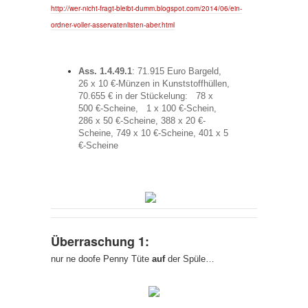
http://wer-nicht-fragt-bleibt-dumm.blogspot.com/2014/06/ein-
ordner-voller-asservatenlisten-aber.html
Ass. 1.4.49.1
: 71.915 Euro Bargeld,
26 x 10 €-Münzen in Kunststoffhüllen,
70.655 € in der Stückelung: 78 x
500 €-Scheine, 1 x 100 €-Schein,
286 x 50 €-Scheine, 388 x 20 €-
Scheine, 749 x 10 €-Scheine, 401 x 5
€-Scheine
Überraschung 1:
nur ne doofe Penny Tüte
auf
der Spüle…