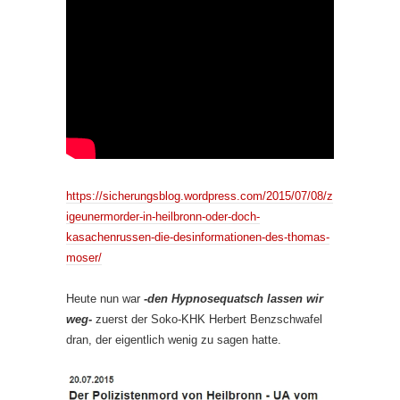
https://sicherungsblog.wordpress.com/2015/07/08/z
igeunermorder-in-heilbronn-oder-doch-
kasachenrussen-die-desinformationen-des-thomas-
moser/
Heute nun war
-den Hypnosequatsch lassen wir
weg-
zuerst der Soko-KHK Herbert Benzschwafel
dran, der eigentlich wenig zu sagen hatte.