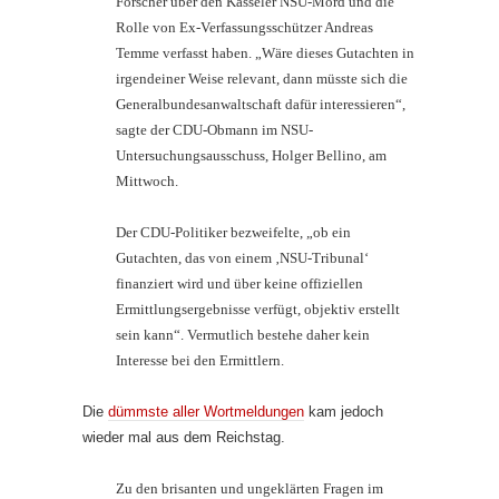
Forscher über den Kasseler NSU-Mord und die
Rolle von Ex-Verfassungsschützer Andreas
Temme verfasst haben. „Wäre dieses Gutachten in
irgendeiner Weise relevant, dann müsste sich die
Generalbundesanwaltschaft dafür interessieren“,
sagte der CDU-Obmann im NSU-
Untersuchungsausschuss, Holger Bellino, am
Mittwoch.
Der CDU-Politiker bezweifelte, „ob ein
Gutachten, das von einem ‚NSU-Tribunal‘
finanziert wird und über keine offiziellen
Ermittlungsergebnisse verfügt, objektiv erstellt
sein kann“. Vermutlich bestehe daher kein
Interesse bei den Ermittlern.
Die
dümmste aller Wortmeldungen
kam jedoch
wieder mal aus dem Reichstag.
Zu den brisanten und ungeklärten Fragen im