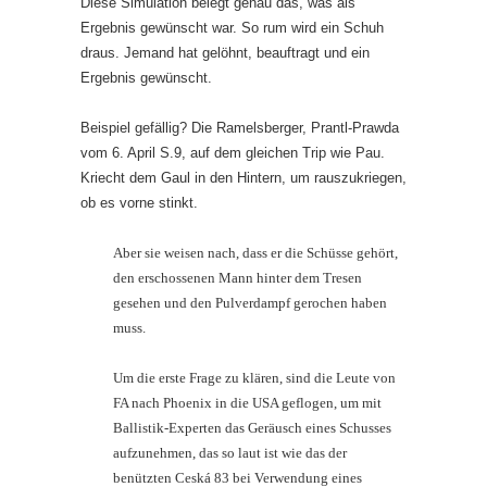
Diese Simulation belegt genau das, was als
Ergebnis gewünscht war. So rum wird ein Schuh
draus. Jemand hat gelöhnt, beauftragt und ein
Ergebnis gewünscht.
Beispiel gefällig? Die Ramelsberger, Prantl-Prawda
vom 6. April S.9, auf dem gleichen Trip wie Pau.
Kriecht dem Gaul in den Hintern, um rauszukriegen,
ob es vorne stinkt.
Aber sie weisen nach, dass er die Schüsse gehört,
den erschossenen Mann hinter dem Tresen
gesehen und den Pulverdampf gerochen haben
muss.
Um die erste Frage zu klären, sind die Leute von
FA nach Phoenix in die USA geflogen, um mit
Ballistik-Experten das Geräusch eines Schusses
aufzunehmen, das so laut ist wie das der
benützten Ceská 83 bei Verwendung eines