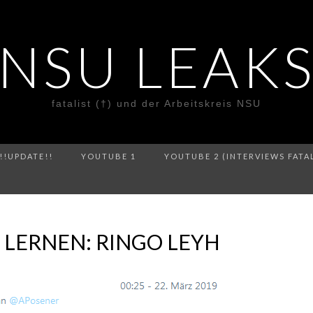
NSU LEAK
fatalist (†) und der Arbeitskreis NSU
!!UPDATE!!
YOUTUBE 1
YOUTUBE 2 (INTERVIEWS FATA
LERNEN: RINGO LEYH