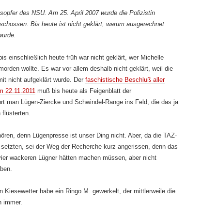
sopfer des NSU. Am 25. April 2007 wurde die Polizistin
rschossen. Bis heute ist nicht geklärt, warum ausgerechnet
wurde.
bis einschließlich heute früh war nicht geklärt, wer Michelle
orden wollte. Es war vor allem deshalb nicht geklärt, weil die
mit nicht aufgeklärt wurde. Der
faschistische Beschluß aller
m 22.11.2011
muß bis heute als Feigenblatt der
hrt man Lügen-Ziercke und Schwindel-Range ins Feld, die das ja
flüsterten.
hören, denn Lügenpresse ist unser Ding nicht. Aber, da die TAZ-
t setzten, sei der Weg der Recherche kurz angerissen, denn das
 vier wackeren Lügner hätten machen müssen, aber nicht
aben.
on Kiesewetter habe ein Ringo M. gewerkelt, der mittlerweile die
h immer.