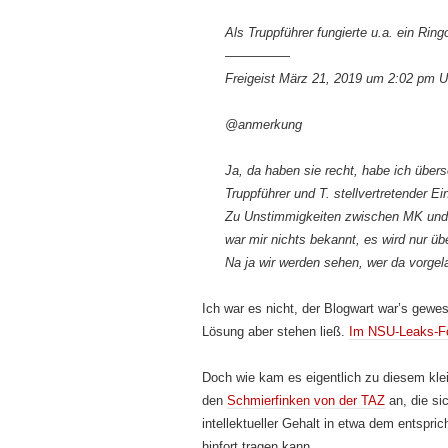
Als Truppführer fungierte u.a. ein Ring
—————
Freigeist März 21, 2019 um 2:02 pm U
@anmerkung
Ja, da haben sie recht, habe ich über
Truppführer und T. stellvertretender Ei
Zu Unstimmigkeiten zwischen MK und
war mir nichts bekannt, es wird nur üb
Na ja wir werden sehen, wer da vorgel
Ich war es nicht, der Blogwart war’s gewe
Lösung aber stehen ließ.
Im NSU-Leaks-F
Doch wie kam es eigentlich zu diesem klein
den
Schmierfinken von der TAZ
an, die si
intellektueller Gehalt in etwa dem entspr
hinfort tragen kann.