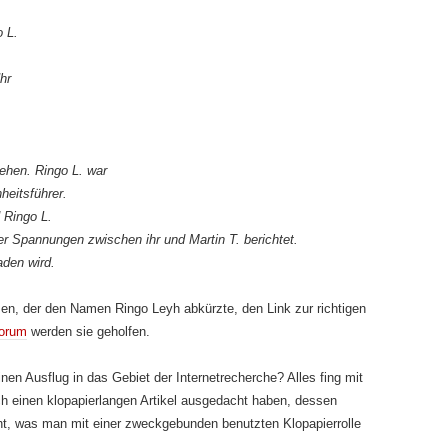
o L.
hr
sehen. Ringo L. war
nheitsführer.
 Ringo L.
er Spannungen zwischen ihr und Martin T. berichtet.
aden wird.
sen, der den Namen Ringo Leyh abkürzte, den Link zur richtigen
orum
werden sie geholfen.
en Ausflug in das Gebiet der Internetrecherche? Alles fing mit
ch einen klopapierlangen Artikel ausgedacht haben, dessen
icht, was man mit einer zweckgebunden benutzten Klopapierrolle