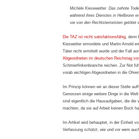
Michèle Kiesewetter. Das zehnte Tode
während ihres Dienstes in Heilbronn e
sie von den Rechtsterroristen getötet 
Die TAZ ist nicht satisfaktionsfähig
, denn 
Kieswetter ermordete und Martin Arnold erm
Täter nicht ermittelt wurde und der Fall ao
Abgeordneten im deutschen Reichstag vo
Schmierfinkenbranche reichen. Zur Not fü
vorab wichtigen Abgeordneten in die Ohren 
Im Prinzip können wir an dieser Stelle auf
Genossen einige weitere Dinge in die Wel
sind eigentlich die Hausaufgaben, die die
machten, da sie auf Arbeit keinen Bock h
Im Artikel wird behauptet, in der Einheit v
Verfassung schützt, wie und vor wem auc