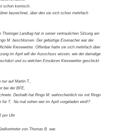
st schon komisch.
ührer bezeichnet, über den sie sich schon mehrfach
hüringer Landtag hat in seiner vertraulichen Sitzung am
go M. beschlossen. Der gebürtige Eisenacher war der
Michèle Kiesewetter. Offenbar hatte sie sich mehrfach über
tzung im April will der Ausschuss wissen, wie der damalige
einschätzt und zu welchen Einsätzen Kiesewetter geschickt
 nur auf Martin T.,
r bei der BFE,
ichnete. Deshalb hat Ringo M. wahrscheinlich nix mit Ringo
e für T.. Na mal sehen wer im April vorgeladen wird!?
2 pm Uhr
Stellvertreter von Thomas B. war.