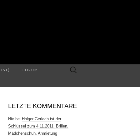
S
Suche
LIST)
FORUM
nach:
LETZTE KOMMENTARE
Nix
bei
Holger Gerlach ist der
Schlüssel zum 4.11.2011. Brillen,
Mädchenschuh, Anmietung