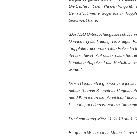
Die Sache mit dem Namen Ringo M. i
Beim MDR wird er sogar als ihr Truppf
beschwert hätte.
„Der NSU-Untersuchungsausschuss im T
Donnerstag die Ladung des Zeugen Rin
Truppführer der ermordeten Polizistin 
ihn beschwert. Auf seiner nächsten Si
Bereitschaftspolizist das Verhältnis 
wurde.“
Diese Beschreibung passt ja eigentlich
neben Thomas B. auch ihr Vorgesetzte
den MK ja intern als „Arschloch“ beze
L. zu tun, sondern ist nur ein Tarnnam
—————
Die Anmerkung März 21, 2019 um 1:1
Es gab m.W. nur einen Martin T., der 