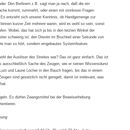
er. Den Berlinern z.B. sagt man ja nach, daß die ein
ache kommt, rummehrt, oder einen mit sinnlosen Fragen
ss. Es entzieht sich unserer Kenntnis, ob Handgemenge zur
binnen kurzer Zeit mehrere waren, wird es wohl so sein, sonst
fen. Wobei, das hat sich ja bis in den letzten Winkel der
ter schwierig ist, den Drexler im Bruchteil einer Sekunde von
, wie man so hört, sondern eingebautes Systemfeature.
ohl der Auslöser des Streites war? Das ist ganz einfach. Das ist
es ausschließlich Sache des Zeugen, wie er seinen Wissensdurst
Lust und Laune Löcher in den Bauch fragen, bis das in einem
gen sind gesetzlich nicht geregelt, damit ist irrelevant, was
hat.
egeln. Es dürfen Zwangsmittel bei der Beweiserhebung
ientieren.
ebung