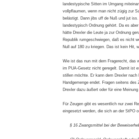
landestypische Sitten im Umgang miteinand
vollpflaumen, wenn man nicht zügig zur S
belästigt. Dann jibs uff de Nuß und jut i
landestypisch Ordnung gehört. Da es aber 
hätte Drexler die Leute ja zur Ordnung geru
Republik rumgeschwiegen, daß es nicht wei
Null auf 180 zu kriegen. Das ist kein Hit
Wie ist das nun mit dem Fragerecht, das w
im PUA-Gesetz nicht geregelt. Damit ist 
stillen möchte. Er kann dem Drexler nach 
Handgemenge endet. Fragen seitens des Zeu
Drexler dazu äußert oder für eine Meinung 
Für Zeugen gibt es wesentlich nur zwei R
eingesetzt werden, die sich an der StPO or
§ 16 Zwangsmittel bei der Beweiserh