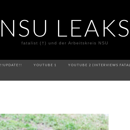
NSU LEAK
fatalist (†) und der Arbeitskreis NSU
!!UPDATE!!
YOUTUBE 1
YOUTUBE 2 (INTERVIEWS FATA