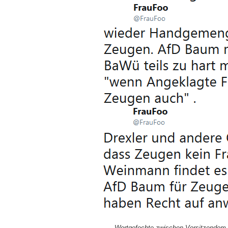
Wortgefechte zwischen Vorsitzendem D