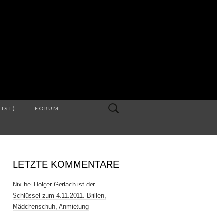
S
Suche
LIST)
FORUM
nach:
LETZTE KOMMENTARE
Nix
bei
Holger Gerlach ist der
Schlüssel zum 4.11.2011. Brillen,
Mädchenschuh, Anmietung