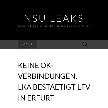
NSU LEAKS
fatalist (†) und der Arbeitskreis NSU
Suche
MENU
nach:
KEINE OK-
VERBINDUNGEN,
LKA BESTAETIGT LFV
IN ERFURT