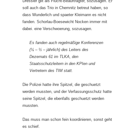
Dressler gilt als Flucht-Beauftragter, sozusagen. Er
soll auch das Trio in Chemnitz betreut haben, so
dass Wunderlich und spaeter Kleimann es nicht
fanden. Schorlau-Boesewicht Nocken immer mit
dabei. eine Verschwoerung, sozusagen.
Es fanden auch regelmäßige Konferenzen
(¼ – ½ – jährlich) des Leiters des
Dezernats 61 im TLKA, den
Staatsschutzleitern in den KPIen und
Vertretern des TIM statt.
Die Polizei hatte ihre Spitzel, die geschuetzt
werden mussten, und der Verfassungsschutz hatte
seine Spitzel, die ebenfalls geschuetzt werden
mussten.
Das muss man schon fein koordinieren, sonst geht
es schief.