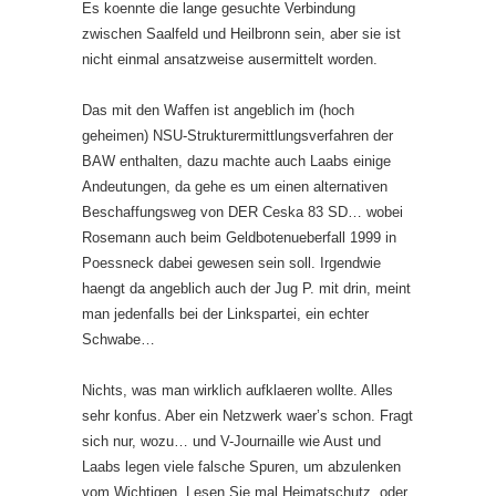
Es koennte die lange gesuchte Verbindung
zwischen Saalfeld und Heilbronn sein, aber sie ist
nicht einmal ansatzweise ausermittelt worden.
Das mit den Waffen ist angeblich im (hoch
geheimen) NSU-Strukturermittlungsverfahren der
BAW enthalten, dazu machte auch Laabs einige
Andeutungen, da gehe es um einen alternativen
Beschaffungsweg von DER Ceska 83 SD… wobei
Rosemann auch beim Geldbotenueberfall 1999 in
Poessneck dabei gewesen sein soll. Irgendwie
haengt da angeblich auch der Jug P. mit drin, meint
man jedenfalls bei der Linkspartei, ein echter
Schwabe…
Nichts, was man wirklich aufklaeren wollte. Alles
sehr konfus. Aber ein Netzwerk waer’s schon. Fragt
sich nur, wozu… und V-Journaille wie Aust und
Laabs legen viele falsche Spuren, um abzulenken
vom Wichtigen. Lesen Sie mal Heimatschutz, oder