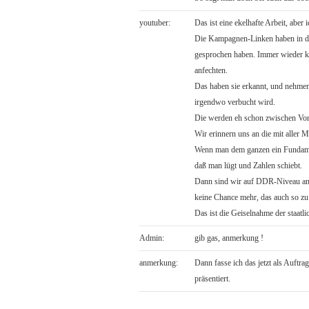
youtuber:
Das ist eine ekelhafte Arbeit, abe
Die Kampagnen-Linken haben in den l
gesprochen haben. Immer wieder k
anfechten.
Das haben sie erkannt, und nehmen da
irgendwo verbucht wird.
Die werden eh schon zwischen Vorg
Wir erinnern uns an die mit aller
Wenn man dem ganzen ein Fundament
daß man lügt und Zahlen schiebt.
Dann sind wir auf DDR-Niveau ang
keine Chance mehr, das auch so zu
Das ist die Geiselnahme der staatli
Admin:
gib gas, anmerkung !
anmerkung:
Dann fasse ich das jetzt als Auftra
präsentiert.