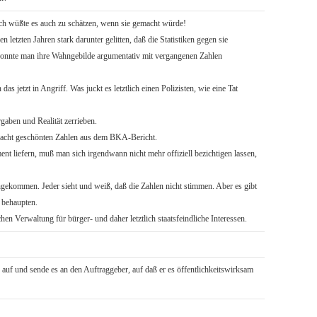
r ich wüßte es auch zu schätzen, wenn sie gemacht würde!
etzten Jahren stark darunter gelitten, daß die Statistiken gegen sie
onnte man ihre Wahngebilde argumentativ mit vergangenen Zahlen
s jetzt in Angriff. Was juckt es letztlich einen Polizisten, wie eine Tat
aben und Realität zerrieben.
 Macht geschönten Zahlen aus dem BKA-Bericht.
 liefern, muß man sich irgendwann nicht mehr offiziell bezichtigen lassen,
ekommen. Jeder sieht und weiß, daß die Zahlen nicht stimmen. Aber es gibt
 behaupten.
chen Verwaltung für bürger- und daher letztlich staatsfeindliche Interessen.
g auf und sende es an den Auftraggeber, auf daß er es öffentlichkeitswirksam