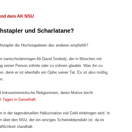
t und dem AK NSU
hstapler und Scharlatane?
chstapler die Hochstapeleien des anderen empfiehlt?
n iranischstämmigen Ali David Sonboly, der in München mit
 seiner Person sühnte oder zu sühnen glaubte. Was ihn zu
n, denn er ist ebenfalls ein Opfer seiner Tat. Es ist also müßig,
n.
d linksextremistische Religionisten, deren Motive leicht
it Tagen in Geiselhaft
.
r in der tagesaktuellen Halluzination viel Geld einbringen wird. In
n über den NSU, der ein einziges Schwindelprodukt ist, da es
tlichkeit standhält.