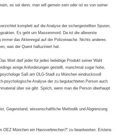
ein, es sei denn, man will gemein sein oder ist es von seiner
rzichtet komplett auf die Analyse der sichergestellten Spuren,
ungsakten. Es geht um Massenmord. Da ist die allererste
ng immer das Aktenregal auf der Polizeiwache. Nichts anderes.
n, was der Quent halluziniert hat.
 Das Wort darf jeder für jedes beliebige Produkt seiner Wahl
erdings einige Anforderungen gestellt, manchmal sogar hohe,
npsychologe Saß am OLG-Stadl zu München eindrucksvoll
sch-psychologische Analyse der zu begutachteten Person auch
material über sie gibt. Sprich, wenn man die Person überhaupt
ist, Gegenstand, wissenschaftliche Methodik und Abgrenzung
 am OEZ München ein Hassverbrechen?“ zu beantworten. Erstens