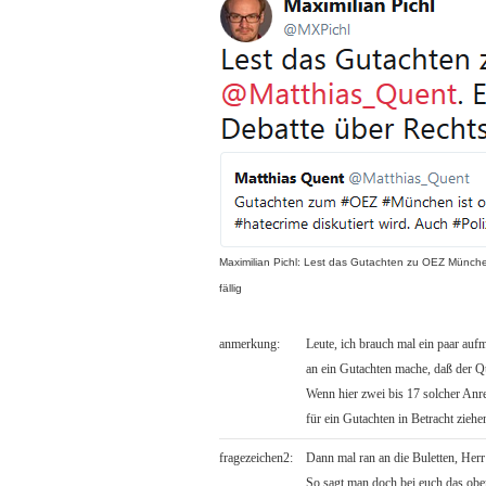
Maximilian Pichl: Lest das Gutachten zu OEZ München 
fällig
anmerkung:
Leute, ich brauch mal ein paar au
an ein Gutachten mache, daß der Qu
Wenn hier zwei bis 17 solcher Anr
für ein Gutachten in Betracht ziehe
fragezeichen2:
Dann mal ran an die Buletten, Her
So sagt man doch bei euch das obe