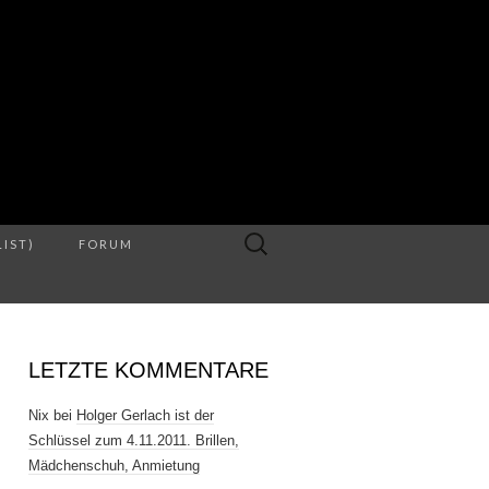
S
Suche
LIST)
FORUM
nach:
LETZTE KOMMENTARE
Nix
bei
Holger Gerlach ist der
Schlüssel zum 4.11.2011. Brillen,
Mädchenschuh, Anmietung