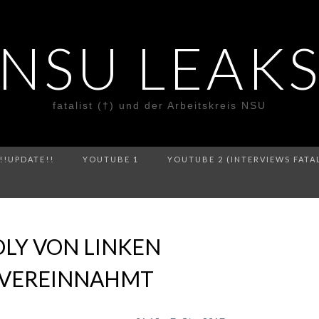
NSU LEAK
fatalist (†) und der Arbeitskreis NSU
!!UPDATE!!
YOUTUBE 1
YOUTUBE 2 (INTERVIEWS FATA
OLY VON LINKEN
 VEREINNAHMT