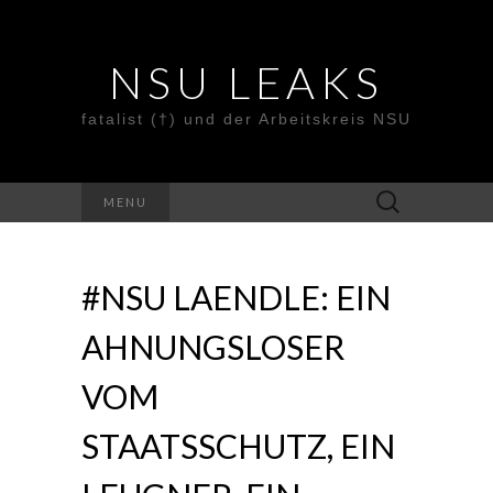
NSU LEAKS
fatalist (†) und der Arbeitskreis NSU
Suche
MENU
nach:
#NSU LAENDLE: EIN
AHNUNGSLOSER
VOM
STAATSSCHUTZ, EIN