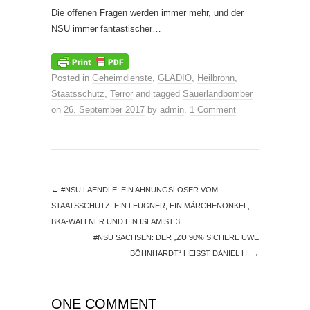
Die offenen Fragen werden immer mehr, und der
NSU immer fantastischer…
Posted in
Geheimdienste
,
GLADIO
,
Heilbronn
,
Staatsschutz
,
Terror
and tagged
Sauerlandbomber
on
26. September 2017
by
admin
.
1 Comment
←
#NSU LAENDLE: EIN AHNUNGSLOSER VOM
STAATSSCHUTZ, EIN LEUGNER, EIN MÄRCHENONKEL,
BKA-WALLNER UND EIN ISLAMIST 3
#NSU SACHSEN: DER „ZU 90% SICHERE UWE
BÖHNHARDT“ HEISST DANIEL H.
→
ONE COMMENT