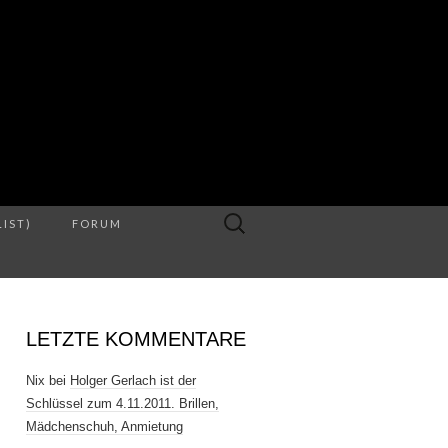
S
Suche
LIST)
FORUM
nach:
LETZTE KOMMENTARE
Nix
bei
Holger Gerlach ist der
Schlüssel zum 4.11.2011. Brillen,
Mädchenschuh, Anmietung