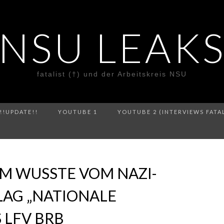
NSU LEAK
fatalist (†) und der Arbeitskreis NSU
!!UPDATE!!
YOUTUBE 1
YOUTUBE 2 (INTERVIEWS FATA
M WUSSTE VOM NAZI-
LAG „NATIONALE
 LFV BRB