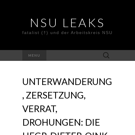
NSU LEAKS
fatalist (†) und der Arbeitskreis NSU
Suche
MENU
nach:
UNTERWANDERUNG
, ZERSETZUNG,
VERRAT,
DROHUNGEN: DIE