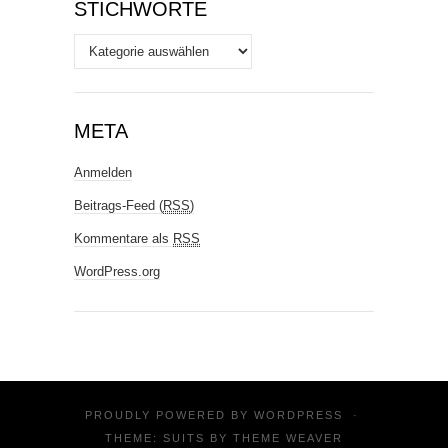
STICHWORTE
Stichworte
META
Anmelden
Beitrags-Feed (
RSS
)
Kommentare als
RSS
WordPress.org
PROUDLY POWERED BY
WORDPRESS
·
THEME: SUITS BY
THEME WEAVER