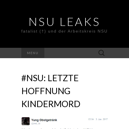
NSU LEAKS
fatalist (†) und der Arbeitskreis NSU
Suche
MENU
nach:
#NSU: LETZTE
HOFFNUNG
KINDERMORD