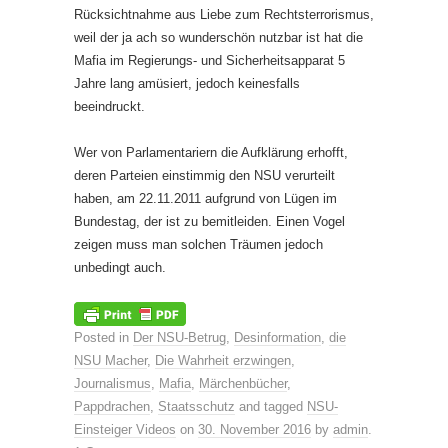
Rücksichtnahme aus Liebe zum Rechtsterrorismus,
weil der ja ach so wunderschön nutzbar ist hat die
Mafia im Regierungs- und Sicherheitsapparat 5
Jahre lang amüsiert, jedoch keinesfalls
beeindruckt.
Wer von Parlamentariern die Aufklärung erhofft,
deren Parteien einstimmig den NSU verurteilt
haben, am 22.11.2011 aufgrund von Lügen im
Bundestag, der ist zu bemitleiden. Einen Vogel
zeigen muss man solchen Träumen jedoch
unbedingt auch.
Posted in
Der NSU-Betrug
,
Desinformation
,
die
NSU Macher
,
Die Wahrheit erzwingen
,
Journalismus
,
Mafia
,
Märchenbücher
,
Pappdrachen
,
Staatsschutz
and tagged
NSU-
Einsteiger Videos
on
30. November 2016
by
admin
.