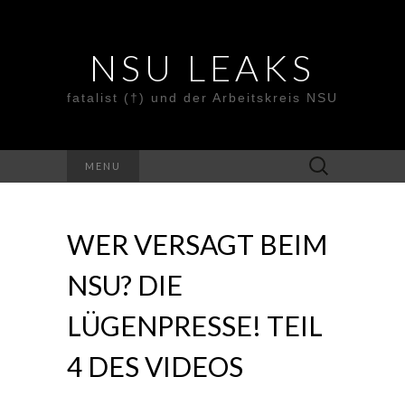
NSU LEAKS
fatalist (†) und der Arbeitskreis NSU
Suche
MENU
nach:
WER VERSAGT BEIM
NSU? DIE
LÜGENPRESSE! TEIL
4 DES VIDEOS