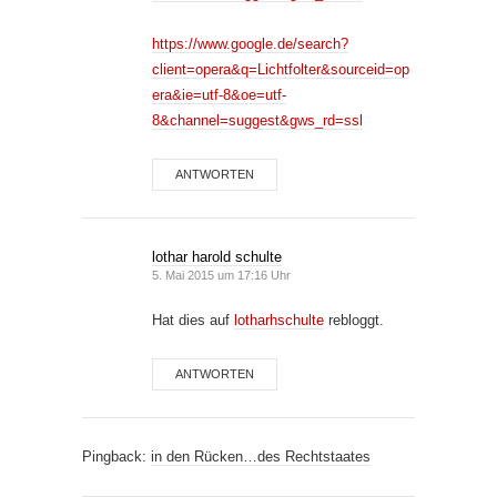
https://www.google.de/search?
client=opera&q=Lichtfolter&sourceid=op
era&ie=utf-8&oe=utf-
8&channel=suggest&gws_rd=ssl
ANTWORTEN
lothar harold schulte
5. Mai 2015 um 17:16 Uhr
Hat dies auf
lotharhschulte
rebloggt.
ANTWORTEN
Pingback:
in den Rücken…des Rechtstaates