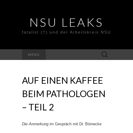
NSU LEAKS
fatalist (†) und der Arbeitskreis NSU
Suche
MENU
nach:
AUF EINEN KAFFEE
BEIM PATHOLOGEN
– TEIL 2
Die Anmerkung
im Gespräch mit Dr. Börnecke