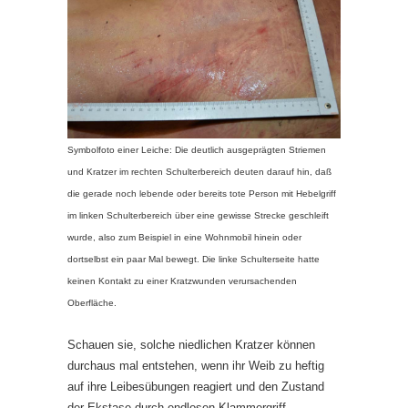
Symbolfoto einer Leiche: Die deutlich ausgeprägten Striemen
und Kratzer im rechten Schulterbereich deuten darauf hin, daß
die gerade noch lebende oder bereits tote Person mit Hebelgriff
im linken Schulterbereich über eine gewisse Strecke geschleift
wurde, also zum Beispiel in eine Wohnmobil hinein oder
dortselbst ein paar Mal bewegt. Die linke Schulterseite hatte
keinen Kontakt zu einer Kratzwunden verursachenden
Oberfläche.
Schauen sie, solche niedlichen Kratzer können
durchaus mal entstehen, wenn ihr Weib zu heftig
auf ihre Leibesübungen reagiert und den Zustand
der Ekstase durch endlosen Klammergriff