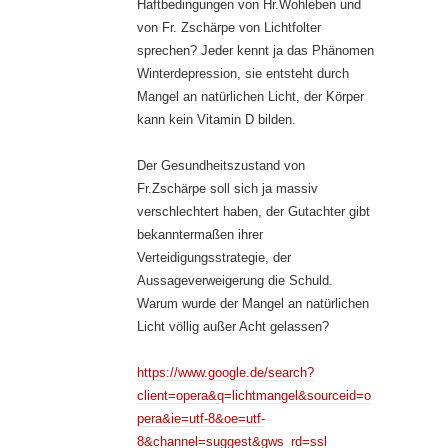
Haftbedingungen von Hr.Wohleben und
von Fr. Zschärpe von Lichtfolter
sprechen? Jeder kennt ja das Phänomen
Winterdepression, sie entsteht durch
Mangel an natürlichen Licht, der Körper
kann kein Vitamin D bilden.
Der Gesundheitszustand von
Fr.Zschärpe soll sich ja massiv
verschlechtert haben, der Gutachter gibt
bekanntermaßen ihrer
Verteidigungsstrategie, der
Aussageverweigerung die Schuld.
Warum wurde der Mangel an natürlichen
Licht völlig außer Acht gelassen?
https://www.google.de/search?
client=opera&q=lichtmangel&sourceid=o
pera&ie=utf-8&oe=utf-
8&channel=suggest&gws_rd=ssl