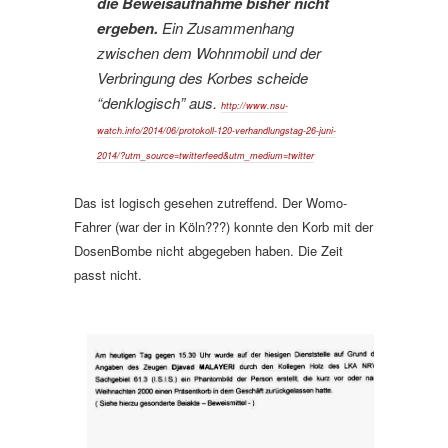
die Beweisaufnahme bisher nicht
ergeben.
Ein Zusammenhang
zwischen dem Wohnmobil und der
Verbringung des Korbes scheide
“denklogisch” aus.
http://www.nsu-
watch.info/2014/06/protokoll-120-verhandlungstag-26-juni-
2014/?utm_source=twitterfeed&utm_medium=twitter
Das ist logisch gesehen zutreffend. Der Womo-
Fahrer (war der in Köln???) konnte den Korb mit der
DosenBombe nicht abgegeben haben. Die Zeit
passt nicht.