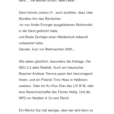
denn…
Sie wissen schon, liebe Leser…
Dann könnte Johann H. auch erzählen, dass Uwe
Mundlos ihm das Bömbchen
-im von Andre Eminger ausgeliehenen Wohnmobil-
in die Hand gedrückt habe,
und Beate Zschäpe einen Weidenkorb liebevoll
vorbereitet hatte.
Damals, kurz vor Weihnachten 2000…
Alle wären glücklich, besonders die Anklage. Der
NSU 2.0 wäre Realität. Auch ein hessischer
Beamter Andreas Temme passt dort hervorragend
hinein, und ein Polizist Timo Hess in Heilbronn
sowieso. Oder ein Ku Klux Klan des LfV B-W, oder
eine Neoschutzstaffel des Florian Heilig. Und die
NPD um Neidlein & Co erst Recht.
Ein Mevlut Kar halt weniger, aber wer wird denn so