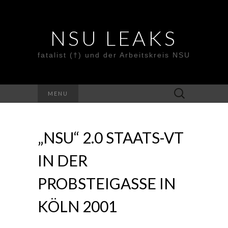
NSU LEAKS
fatalist (†) und der Arbeitskreis NSU
Suche
MENU
nach:
„NSU“ 2.0 STAATS-VT
IN DER
PROBSTEIGASSE IN
KÖLN 2001