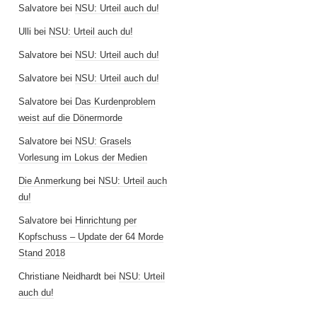
Salvatore
bei
NSU: Urteil auch du!
Ulli
bei
NSU: Urteil auch du!
Salvatore
bei
NSU: Urteil auch du!
Salvatore
bei
NSU: Urteil auch du!
Salvatore
bei
Das Kurdenproblem
weist auf die Dönermorde
Salvatore
bei
NSU: Grasels
Vorlesung im Lokus der Medien
Die Anmerkung
bei
NSU: Urteil auch
du!
Salvatore
bei
Hinrichtung per
Kopfschuss – Update der 64 Morde
Stand 2018
Christiane Neidhardt
bei
NSU: Urteil
auch du!