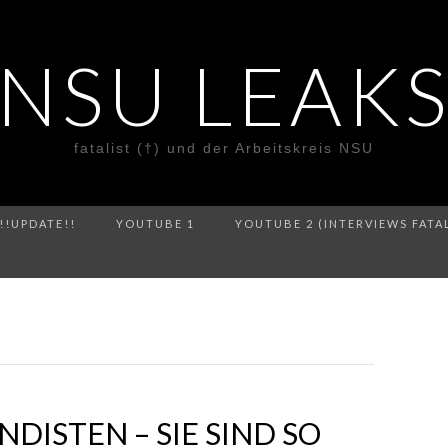
NSU LEAK
fatalist (†) und der Arbeitskreis NSU
!!UPDATE!!
YOUTUBE 1
YOUTUBE 2 (INTERVIEWS FATA
DISTEN – SIE SIND SO