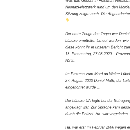
Was das Gericht in Frankfurt versäum
Neonazi-Netzwerk rund um den Mörder 
Sitzung zeigte auch: Die Abgeordnete
Der erste Zeuge des Tages war Daniel
Lübcke ermittelte. Erneut wurden, wie
diese könnt ihr in unserem Bericht z
13. Prozesstag, 27.08.2020 – Prozess
NSU…
Im Prozess zum Mord an Walter Lübck
27. August 2020 Daniel Muth, der Lei
eingerichtet wurde,…
Der Lübcke-UA legte bei der Befragun
angeklagt war. Zur Sprache kam des
durch die Polizei. Ha. war vorgeladen,
Ha. war erst im Februar 2006 wegen ein