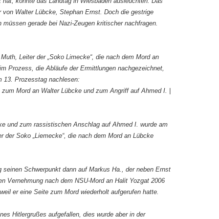
t hat, könnte das Landtag in Wiesbaden ausleuchten: Das
von Walter Lübcke, Stephan Ernst. Doch die gestrige
n müssen gerade bei Nazi-Zeugen kritischer nachfragen.
 Muth, Leiter der „Soko Limecke“, die nach dem Mord an
 im Prozess, die Abläufe der Ermittlungen nachgezeichnet,
um 13. Prozesstag nachlesen:
 zum Mord an Walter Lübcke und zum Angriff auf Ahmed I. |
e und zum rassistischen Anschlag auf Ahmed I. wurde am
ter der Soko „Liemecke“, die nach dem Mord an Lübcke
g seinen Schwerpunkt dann auf Markus Ha., der neben Ernst
sen Vernehmung nach dem NSU-Mord an Halit Yozgat 2006
 weil er eine Seite zum Mord wiederholt aufgerufen hatte.
es Hitlergrußes aufgefallen, dies wurde aber in der