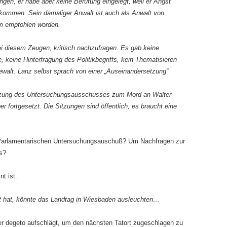
ngen, er habe aber keine Berufung eingelegt, weil er Angst
ekommen. Sein damaliger Anwalt ist auch als Anwalt von
hm empfohlen worden.
i diesem Zeugen, kritisch nachzufragen. Es gab keine
 keine Hinterfragung des Politikbegriffs, kein Thematisieren
walt. Lanz selbst sprach von einer „Auseinandersetzung“
Sitzung des Untersuchungsausschusses zum Mord an Walter
r fortgesetzt. Die Sitzungen sind öffentlich, es braucht eine
 Parlamentarischen Untersuchungsauschuß? Um Nachfragen zur
fs?
t ist.
t hat, könnte das Landtag in Wiesbaden ausleuchten…
r degeto aufschlägt, um den nächsten Tatort zugeschlagen zu