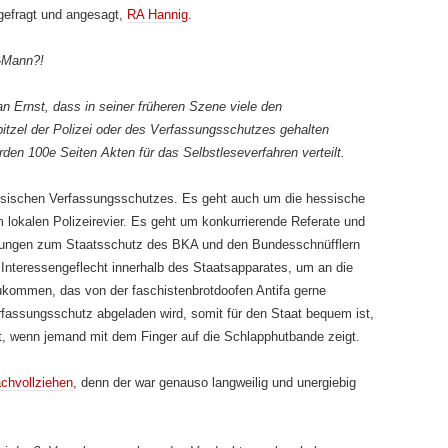
ngefragt und angesagt,
RA Hannig
.
V-Mann?!
n Ernst, dass in seiner früheren Szene viele den
itzel der Polizei oder des Verfassungsschutzes gehalten
en 100e Seiten Akten für das Selbstleseverfahren verteilt.
essischen Verfassungsschutzes. Es geht auch um die hessische
m lokalen Polizeirevier. Es geht um konkurrierende Referate und
enzungen zum Staatsschutz des BKA und den Bundesschnüfflern
Interes­sen­geflecht innerhalb des Staatsapparates, um an die
ukommen, das von der faschistenbrotdoofen Antifa gerne
rfassungsschutz abge­la­den wird, somit für den Staat bequem ist,
 ist, wenn jemand mit dem Finger auf die Schlapphutbande zeigt.
chvollziehen
, denn der war genauso langweilig und unergiebig