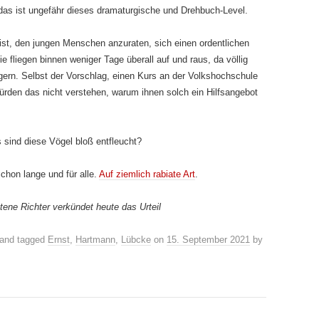
s ist ungefähr dieses dramaturgische und Drehbuch-Level.
 ist, den jungen Menschen anzuraten, sich einen ordentlichen
 fliegen binnen weniger Tage überall auf und raus, da völlig
igern. Selbst der Vorschlag, einen Kurs an der Volkshochschule
ürden das nicht verstehen, warum ihnen solch ein Hilfsangebot
sind diese Vögel bloß entfleucht?
Schon lange und für alle.
Auf ziemlich rabiate Art
.
tene Richter verkündet heute das Urteil
and tagged
Ernst
,
Hartmann
,
Lübcke
on
15. September 2021
by