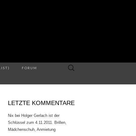
S
Suche
LIST)
FORUM
nach:
LETZTE KOMMENTARE
Nix
bei
Holger Gerlach ist der
Schlüssel zum 4.11.2011. Brillen,
Mädchenschuh, Anmietung