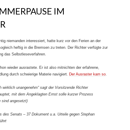
OMMERPAUSE IM
R
chtig niemanden interessiert, hatte kurz vor den Ferien an der
gleich heftig in die Bremsen zu treten. Der Richter verfügte zur
ng das Selbstleseverfahren.
on wieder ausrastete. Er ist also mitnichten der erfahrene,
dlung durch schwierige Materie navigiert.
Der Ausraster kam so
.
h wirklich unangenehm“ sagt der Vorsitzende Richter
auptet, mit dem Angeklagten Ernst solle kurzer Prozess
 sind angesetzt)
uss des Senats – 37 Dokument u.a. Urteile gegen Stephan
ührt