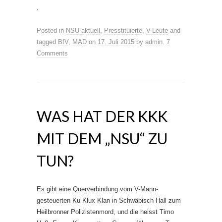
.
Posted in
NSU aktuell
,
Presstituierte
,
V-Leute
and
tagged
BfV
,
MAD
on
17. Juli 2015
by
admin
.
7
Comments
WAS HAT DER KKK
MIT DEM „NSU“ ZU
TUN?
Es gibt eine Querverbindung vom V-Mann-
gesteuerten Ku Klux Klan in Schwäbisch Hall zum
Heilbronner Polizistenmord, und die heisst Timo