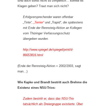
sind doch sonst nicht so zimperlich… könnte es
Klagen geben? Traut man sich nicht?
Erfolgversprechender waren offenbar
„Tinte“,
„Terrier“
und „Trapid“, die spätestens
mit Ende der Rennsteig-Aktion an Kollegen
vom Thüringer Verfassungsschutz
übergeben wurden.
http://www.spiegel.de/spiegel/print/d-
86653816.html
(Ende der Rennsteig-Aktion = 2002/2003, sagt
man…)
Wie Kapke und Brandt bestritt auch Brehme die
Existenz eines NSU-Trios:
Zudem bestritt er, dass das NSU-Trio
tatsächlich als Dreiergruppe existierte. Über