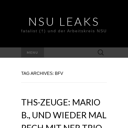
NSU LEAKS
fatalist (†) und der Arbeitskreis NSU
Suche
MENU
nach:
TAG ARCHIVES: BFV
THS-ZEUGE: MARIO
B., UND WIEDER MAL
PECH MIT NER TRIO-