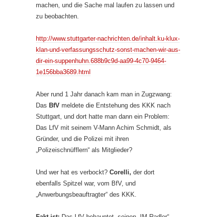
machen, und die Sache mal laufen zu lassen und
zu beobachten.
http://www.stuttgarter-nachrichten.de/inhalt.ku-klux-
klan-und-verfassungsschutz-sonst-machen-wir-aus-
dir-ein-suppenhuhn.688b9c9d-aa99-4c70-9464-
1e156bba3689.html
Aber rund 1 Jahr danach kam man in Zugzwang:
Das
BfV
meldete die Entstehung des KKK nach
Stuttgart, und dort hatte man dann ein Problem:
Das LfV mit seinem V-Mann Achim Schmidt, als
Gründer, und die Polizei mit ihren
„Polizeischnüfflern“ als Mitglieder?
Und wer hat es verbockt?
Corelli,
der dort
ebenfalls Spitzel war, vom BfV, und
„Anwerbungsbeauftragter“ des KKK.
Fakt ist:
Das LfV behauptet, seinen „IM Radler“