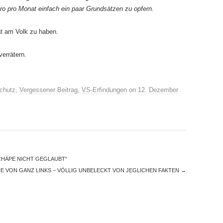
ro pro Monat einfach ein paar Grundsätzen zu opfern.
rrat am Volk zu haben.
errätern.
chutz
,
Vergessener Beitrag
,
VS-Erfindungen
on
12. Dezember
CHÄPE NICHT GEGLAUBT“
E VON GANZ LINKS – VÖLLIG UNBELECKT VON JEGLICHEN FAKTEN
→