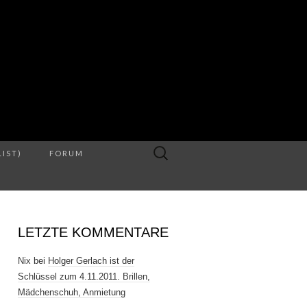
S
Suche
LIST)
FORUM
nach:
LETZTE KOMMENTARE
Nix
bei
Holger Gerlach ist der
Schlüssel zum 4.11.2011. Brillen,
Mädchenschuh, Anmietung