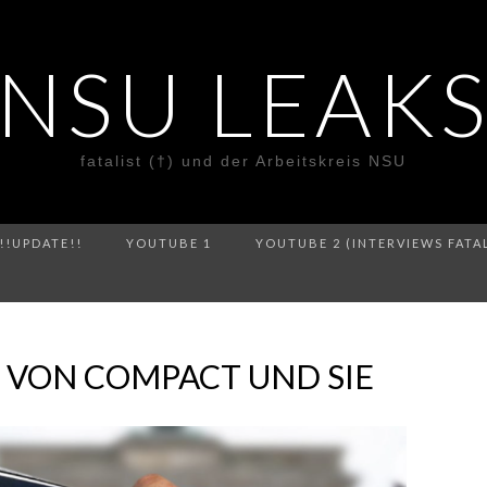
NSU LEAK
fatalist (†) und der Arbeitskreis NSU
!!UPDATE!!
YOUTUBE 1
YOUTUBE 2 (INTERVIEWS FATA
 VON COMPACT UND SIE