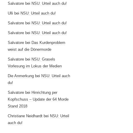
Salvatore
bei
NSU: Urteil auch du!
Ulli
bei
NSU: Urteil auch du!
Salvatore
bei
NSU: Urteil auch du!
Salvatore
bei
NSU: Urteil auch du!
Salvatore
bei
Das Kurdenproblem
weist auf die Dönermorde
Salvatore
bei
NSU: Grasels
Vorlesung im Lokus der Medien
Die Anmerkung
bei
NSU: Urteil auch
du!
Salvatore
bei
Hinrichtung per
Kopfschuss – Update der 64 Morde
Stand 2018
Christiane Neidhardt
bei
NSU: Urteil
auch du!