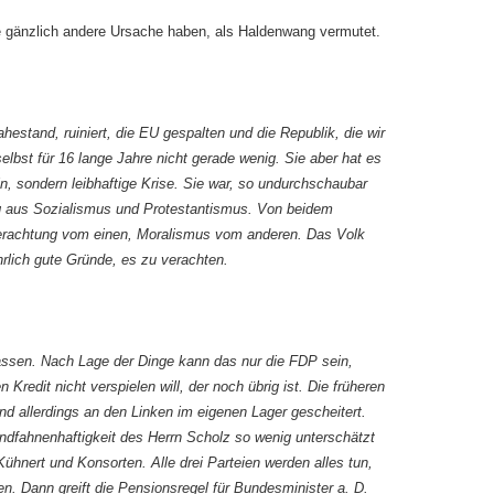
e gänzlich andere Ursache haben, als Haldenwang vermutet.
ahestand, ruiniert, die EU gespalten und die Republik, die wir
selbst für 16 lange Jahre nicht gerade wenig. Sie aber hat es
in, sondern leibhaftige Krise. Sie war, so undurchschaubar
ng aus Sozialismus und Protestantismus. Von beidem
verachtung vom einen, Moralismus vom anderen. Das Volk
hrlich gute Gründe, es zu verachten.
ssen. Nach Lage der Dinge kann das nur die FDP sein,
Kredit nicht verspielen will, der noch übrig ist. Die früheren
d allerdings an den Linken im eigenen Lager gescheitert.
Windfahnenhaftigkeit des Herrn Scholz so wenig unterschätzt
Kühnert und Konsorten. Alle drei Parteien werden alles tun,
n. Dann greift die Pensionsregel für Bundesminister a. D.