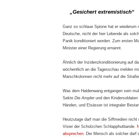
„Gesichert extremistisch“
Ganz so schlaue Spione hat er wiederum 
Deutsche, nicht der hier Lebende als solch
Panik konditioniert worden. Zum ersten M
Minister einer Regierung ernannt.
Ähnlich der Inzidenzkonditionierung auf d
wöchentlich an die Tagesschau melden mü
Marschkolonnen nicht mehr auf die Straße
Was dem Haldenwang entgangen sein muß, 
Sekte
Die Ampler
und den Kindersoldaten 
Händen, und Elsässer ist integraler Besta
Heutzutage darf man die Siffmedien nicht
Visier der Scholzchen Schlapphutbande.
N
absprechen
. Der Mensch als solcher darf 