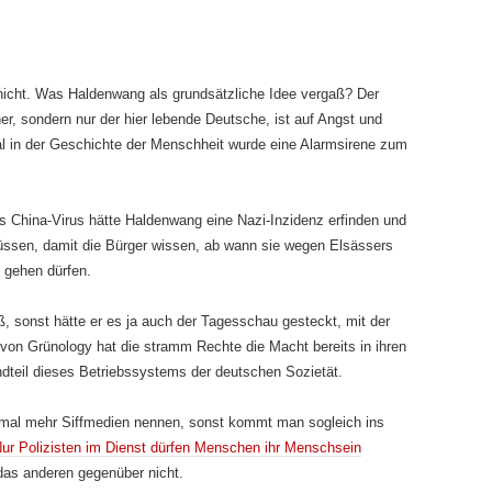
nicht. Was Haldenwang als grundsätzliche Idee vergaß? Der
er, sondern nur der hier lebende Deutsche, ist auf Angst und
al in der Geschichte der Menschheit wurde eine Alarmsirene zum
as China-Virus hätte Haldenwang eine Nazi-Inzidenz erfinden und
ssen, damit die Bürger wissen, ab wann sie wegen Elsässers
 gehen dürfen.
sonst hätte er es ja auch der Tagesschau gesteckt, mit der
von Grünology hat die stramm Rechte die Macht bereits in ihren
ndteil dieses Betriebssystems der deutschen Sozietät.
 mal mehr Siffmedien nennen, sonst kommt man sogleich ins
ur Polizisten im Dienst dürfen Menschen ihr Menschsein
das anderen gegenüber nicht.