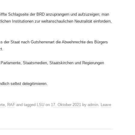
rsiffte Schlagseite der BRD anzuprangern und aufzuzeigen; man
chen Institutionen zur weltanschaulichen Neutralität einfordern,
ss der Staat nach Gutsherrenart die Abwehrrechte des Bürgers
t.
r, Parlamente, Staatsmedien, Staatskirchen und Regierungen
ndlich selbst delegitimieren.
rte
,
RAF
and tagged
LSU
on
17. Oktober 2021
by
admin
.
Leave