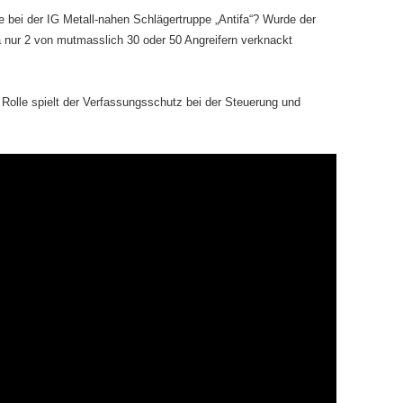
 bei der IG Metall-nahen Schlägertruppe „Antifa“? Wurde der
a nur 2 von mutmasslich 30 oder 50 Angreifern verknackt
Rolle spielt der Verfassungsschutz bei der Steuerung und