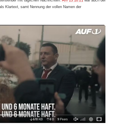
htensender mit täglichen Nachrichten.
Am 15.10.21
war auch der
als Klartext, samt Nennung der vollen Namen der