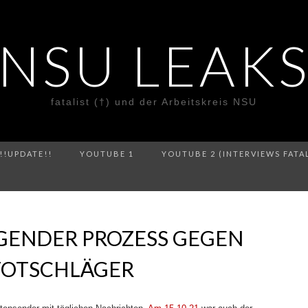
NSU LEAK
fatalist (†) und der Arbeitskreis NSU
!!UPDATE!!
YOUTUBE 1
YOUTUBE 2 (INTERVIEWS FATA
GENDER PROZESS GEGEN
TOTSCHLÄGER