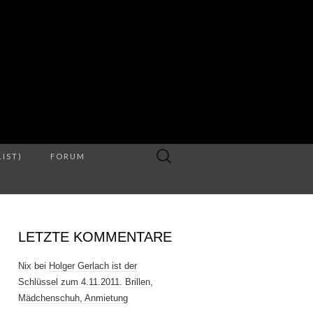
S
Suche
LIST)
FORUM
nach:
LETZTE KOMMENTARE
Nix
bei
Holger Gerlach ist der
Schlüssel zum 4.11.2011. Brillen,
Mädchenschuh, Anmietung