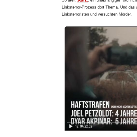
So titelt
„
Auf1
„
, ein unabhängiger Nachric
Linksterror-Prozess dort Thema. Und das 
Linksterroristen und versuchten Mörder.