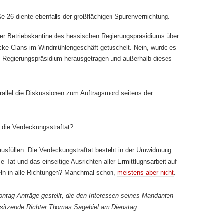
 26 diente ebenfalls der großflächigen Spurenvernichtung.
der Betriebskantine des hessischen Regierungspräsidiums über
cke-Clans im Windmühlengeschäft getuschelt. Nein, wurde es
em Regierungspräsidium herausgetragen und außerhalb dieses
rallel die Diskussionen zum Auftragsmord seitens der
 die Verdeckungsstraftat?
 ausfüllen. Die Verdeckungstraftat besteht in der Umwidmung
 Tat und das einseitige Ausrichten aller Ermittlugnsarbeit auf
teln in alle Richtungen? Manchmal schon,
meistens aber nicht
.
ntag Anträge gestellt, die den Interessen seines Mandanten
rsitzende Richter Thomas Sagebiel am Dienstag.