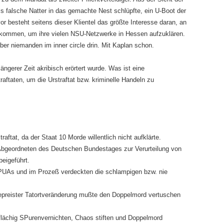
 als falsche Natter in das gemachte Nest schlüpfte, ein U-Boot der
r besteht seitens dieser Klientel das größte Interesse daran, an
 kommen, um ihre vielen NSU-Netzwerke in Hessen aufzuklären.
er niemanden im inner circle drin. Mit Kaplan schon.
ängerer Zeit akribisch erörtert wurde. Was ist eine
aftaten, um die Urstraftat bzw. kriminelle Handeln zu
aftat, da der Staat 10 Morde willentlich nicht aufklärte.
 Abgeordneten des Deutschen Bundestages zur Verurteilung von
eigeführt.
PUAs und im Prozeß verdeckten die schlampigen bzw. nie
gepreister Tatortveränderung mußte den Doppelmord vertuschen
flächig SPurenvernichten, Chaos stiften und Doppelmord