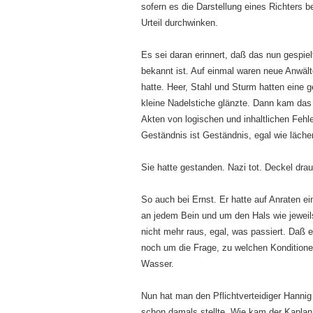
sofern es die Darstellung eines Richters b
Urteil durchwinken.
Es sei daran erinnert, daß das nun gespi
bekannt ist. Auf einmal waren neue Anwälte
hatte. Heer, Stahl und Sturm hatten eine g
kleine Nadelstiche glänzte. Dann kam das
Akten von logischen und inhaltlichen Fehle
Geständnis ist Geständnis, egal wie läch
Sie hatte gestanden. Nazi tot. Deckel drau
So auch bei Ernst. Er hatte auf Anraten e
an jedem Bein und um den Hals wie jeweil
nicht mehr raus, egal, was passiert. Daß e
noch um die Frage, zu welchen Konditionen
Wasser.
Nun hat man den Pflichtverteidiger Hannig
schon damals stellte. Wie kam der Kaplan 