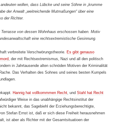
g andeuten wollen, dass Lübcke und seine Söhne in „krumme
abe der Anwalt „weitreichende Mutmaßungen“ über eine
so der Richter.
er Terrasse von dessen Wohnhaus erschossen haben. Motiv
Bundesanwaltschaft eine rechtsextremistische Gesinnung.
haft verbreitete Verschwörungstheorie.
Es gibt genauso
smord
, der mit Rechtsextremismus, Nazi und all den politisch
ondern in Jahrtausende alten schnöden Motiven der Kriminalität
 Rache. Das Verhalten des Sohnes und seines besten Kumpels
rundlagen.
ekappt.
Hannig hat vollkommmen Recht
, und
Stahl hat Recht
rafwürdiger Weise in das unabhängige Rechtsinstitut der
nicht bekannt, das Sagebiehl der Erziehungsberechtigte,
on Stefan Ernst ist, daß er sich diese Freiheit herausnehmen
t, ist aber als Richter mit der Gesamtsituatioen der