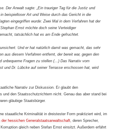
e. Der Anwalt sagte: „Ein trauriger Tag für die Justiz und
 in beispielloser Art und Weise durch das Gericht in die
agten eingegriffen wurde: Zwei Mal in dem Verfahren hat der
, Stephan Ernst möchte doch seine Verteidiger
emacht, tatsächlich hat es am Ende gefruchtet.
verunsichert. Und er hat natürlich damit was gemacht, das sehr
gen aus diesem Verfahren entfernt, der bereit war, gegen den
 unbequeme Fragen zu stellen (…) Das Narrativ vom
 ist und Dr. Lübcke auf seiner Terrasse erschossen hat, wird
taatliche Narrativ zur Diskussion. Er glaubt den
s und den Staatsschutzrichtern nicht. Genau das aber stand bei
waren gläubige Staatsbürger.
 staaatliche Kriminalität in dreistester Form praktiziert wird, im
n der hessichen Generalstaatsanwaltschaft
, deren Sprecher,
orruption gleich neben Stefan Ernst einsitzt. Außerdem erfährt