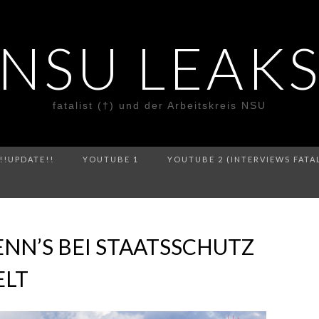
NSU LEAK
fatalist (†) und der Arbeitskreis NSU
!!UPDATE!!
YOUTUBE 1
YOUTUBE 2 (INTERVIEWS FATA
ENN’S BEI STAATSSCHUTZ
ELT