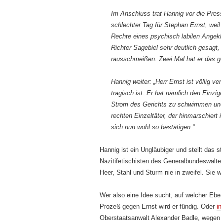
Im Anschluss trat Hannig vor die Press
schlechter Tag für Stephan Ernst, weil
Rechte eines psychisch labilen Angekl
Richter Sagebiel sehr deutlich gesagt
rausschmeißen. Zwei Mal hat er das g
Hannig weiter: „Herr Ernst ist völlig 
tragisch ist: Er hat nämlich den Einzi
Strom des Gerichts zu schwimmen und
rechten Einzeltäter, der hinmarschiert
sich nun wohl so bestätigen.“
Hannig ist ein Ungläubiger und stellt das s
Nazitifetischisten des Generalbundeswalte
Heer, Stahl und Sturm nie in zweifel. Sie 
Wer also eine Idee sucht, auf welcher Ebene
Prozeß gegen Ernst wird er fündig. Oder
i
Oberstaatsanwalt Alexander Badle, wegen K