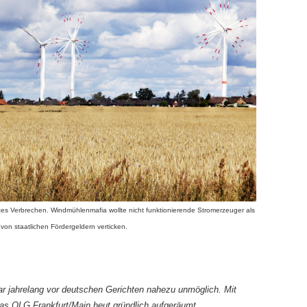
ertes Verbrechen. Windmühlenmafia wollte nicht funktionierende Stromerzeuger als
von staatlichen Fördergeldern verticken.
war jahrelang vor deutschen Gerichten nahezu unmöglich. Mit
das OLG Frankfurt/Main heut gründlich aufgeräumt.