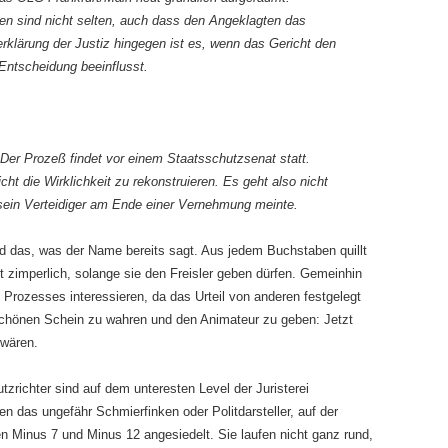
ien sind nicht selten, auch dass den Angeklagten das
erklärung der Justiz hingegen ist es, wenn das Gericht den
 Entscheidung beeinflusst.
Der Prozeß findet vor einem Staatsschutzsenat statt.
cht die Wirklichkeit zu rekonstruieren. Es geht also nicht
 sein Verteidiger am Ende einer Vernehmung meinte.
nd das, was der Name bereits sagt. Aus jedem Buchstaben quillt
cht zimperlich, solange sie den Freisler geben dürfen. Gemeinhin
s Prozesses interessieren, da das Urteil von anderen festgelegt
 schönen Schein zu wahren und den Animateur zu geben: Jetzt
 wären.
zrichter sind auf dem unteresten Level der Juristerei
n das ungefähr Schmierfinken oder Politdarsteller, auf der
n Minus 7 und Minus 12 angesiedelt. Sie laufen nicht ganz rund,