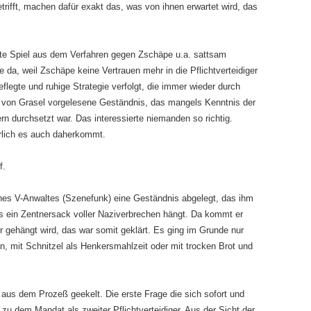
etrifft, machen dafür exakt das, was von ihnen erwartet wird, das
elte Spiel aus dem Verfahren gegen Zschäpe u.a. sattsam
 da, weil Zschäpe keine Vertrauen mehr in die Pflichtverteidiger
eflegte und ruhige Strategie verfolgt, die immer wieder durch
 von Grasel vorgelesene Geständnis, das mangels Kenntnis der
rn durchsetzt war. Das interessierte niemanden so richtig.
erlich es auch daherkommt.
f.
ines V-Anwaltes (Szenefunk) eine Geständnis abgelegt, das ihm
s ein Zentnersack voller Naziverbrechen hängt. Da kommt er
r gehängt wird, das war somit geklärt. Es ging im Grunde nur
, mit Schnitzel als Henkersmahlzeit oder mit trocken Brot und
 aus dem Prozeß geekelt. Die erste Frage die sich sofort und
zu dem Mandat als zweiter Pflichtverteidiger. Aus der Sicht der