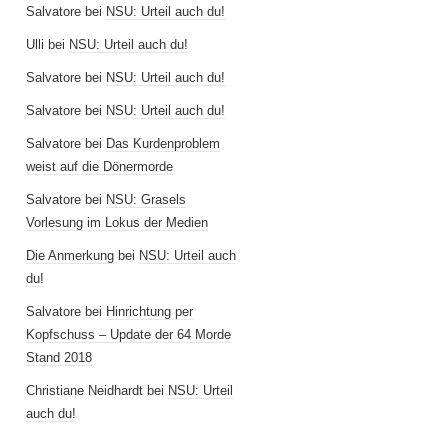
Salvatore
bei
NSU: Urteil auch du!
Ulli
bei
NSU: Urteil auch du!
Salvatore
bei
NSU: Urteil auch du!
Salvatore
bei
NSU: Urteil auch du!
Salvatore
bei
Das Kurdenproblem
weist auf die Dönermorde
Salvatore
bei
NSU: Grasels
Vorlesung im Lokus der Medien
Die Anmerkung
bei
NSU: Urteil auch
du!
Salvatore
bei
Hinrichtung per
Kopfschuss – Update der 64 Morde
Stand 2018
Christiane Neidhardt
bei
NSU: Urteil
auch du!