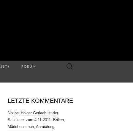
S
Suche
LIST)
FORUM
nach:
LETZTE KOMMENTARE
Nix
bei
Holger Gerlach ist der
Schlüssel zum 4.11.2011. Brillen,
Mädchenschuh, Anmietung