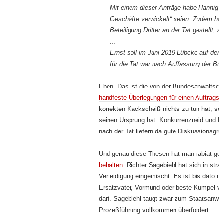
Mit einem dieser Anträge habe Hanni
Geschäfte verwickelt“ seien. Zudem h
Beteiligung Dritter an der Tat gestellt, 
…
Ernst soll im Juni 2019 Lübcke auf d
für die Tat war nach Auffassung der 
Eben. Das ist die von der Bundesanwaltsc
handfeste Überlegungen für einen Auftrag
korrekten Kackscheiß nichts zu tun hat, s
seinen Ursprung hat. Konkurrenzneid und
nach der Tat liefern da gute Diskussionsg
Und genau diese Thesen hat man rabiat g
behalten
. Richter Sagebiehl hat sich in st
Verteidigung eingemischt. Es ist bis dato 
Ersatzvater, Vormund oder beste Kumpel v
darf. Sagebiehl taugt zwar zum Staatsanwal
Prozeßführung vollkommen überfordert.