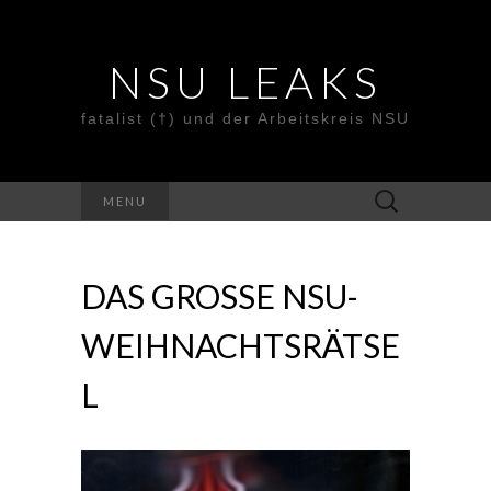
NSU LEAKS
fatalist (†) und der Arbeitskreis NSU
Suche
MENU
nach:
DAS GROSSE NSU-W
EIHNACHTSRÄTSEL