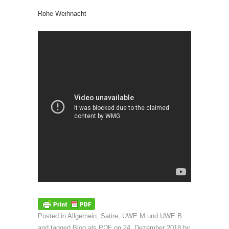
Rohe Weihnacht
Posted in
Allgemein
,
Satire
,
UWE M und UWE B
and tagged
Blog als PDF
on
24. Dezember 2018
by