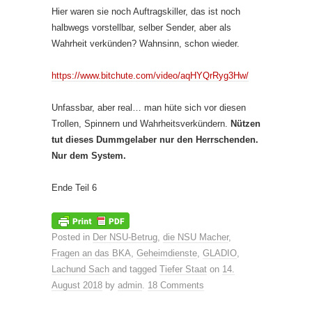
Hier waren sie noch Auftragskiller, das ist noch
halbwegs vorstellbar, selber Sender, aber als
Wahrheit verkünden? Wahnsinn, schon wieder.
https://www.bitchute.com/video/aqHYQrRyg3Hw/
Unfassbar, aber real… man hüte sich vor diesen
Trollen, Spinnern und Wahrheitsverkündern.
Nützen
tut dieses Dummgelaber nur den Herrschenden.
Nur dem System.
Ende Teil 6
Posted in
Der NSU-Betrug
,
die NSU Macher
,
Fragen an das BKA
,
Geheimdienste
,
GLADIO
,
Lachund Sach
and tagged
Tiefer Staat
on
14.
August 2018
by
admin
.
18 Comments