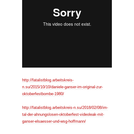
http://fatalistblog.arbeitskreis-
n.su/2015/10/10/daniele-ganser-im-original-zur-
oktoberfestbombe-1980/
http://fatalistblog.arbeitskreis-n.su/2018/02/08/im-
tal-der-ahnungslosen-oktoberfest-videoleak-mit-
ganser-elsaesser-und-wsg-hoffmann/