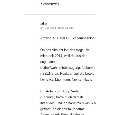
ANTWORTEN
admin
24. Juli 2018 um 06:31 Uhr
Antwort zu Peter R. (Sicherungsblog)
Ob das Absicht ist, das frage ich
mich seit 2014, weil da aus der
sogenannten
truther/wahrheitsbewegungs/debunke
r-SZENE als Reaktion auf die Leaks
keine Reaktion kam. Niente. Nada.
Ein Autor vom Kopp Verlag
(Schmidli) hatte mich damals
interviewt, und ich habe mich wirklich
gefragt, ob dieses faktenarme
Ablenken mit Schnullischeiss