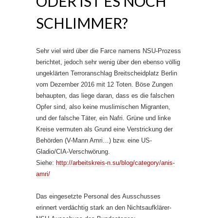
ODER IST ES NOCH
SCHLIMMER?
Sehr viel wird über die Farce namens NSU-Prozess
berichtet, jedoch sehr wenig über den ebenso völlig
ungeklärten Terroranschlag Breitscheidplatz Berlin
vom Dezember 2016 mit 12 Toten. Böse Zungen
behaupten, das liege daran, dass es die falschen
Opfer sind, also keine muslimischen Migranten,
und der falsche Täter, ein Nafri. Grüne und linke
Kreise vermuten als Grund eine Verstrickung der
Behörden (V-Mann Amri…) bzw. eine US-
Gladio/CIA-Verschwörung.
Siehe:
http://arbeitskreis-n.su/blog/category/anis-
amri/
Das eingesetzte Personal des Ausschusses
erinnert verdächtig stark an den Nichtsaufklärer-