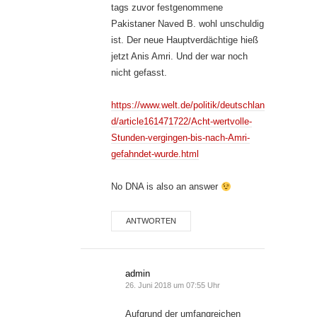
tags zuvor festgenommene
Pakistaner Naved B. wohl unschuldig
ist. Der neue Hauptverdächtige hieß
jetzt Anis Amri. Und der war noch
nicht gefasst.
https://www.welt.de/politik/deutschlan
d/article161471722/Acht-wertvolle-
Stunden-vergingen-bis-nach-Amri-
gefahndet-wurde.html
No DNA is also an answer
ANTWORTEN
admin
26. Juni 2018 um 07:55 Uhr
Aufgrund der umfangreichen