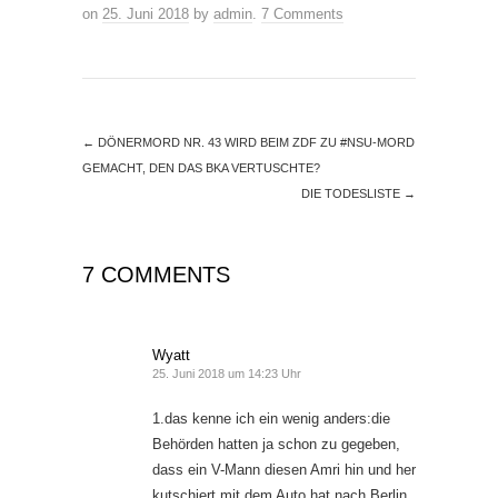
on
25. Juni 2018
by
admin
.
7 Comments
←
DÖNERMORD NR. 43 WIRD BEIM ZDF ZU #NSU-MORD
GEMACHT, DEN DAS BKA VERTUSCHTE?
DIE TODESLISTE
→
7 COMMENTS
Wyatt
25. Juni 2018 um 14:23 Uhr
1.das kenne ich ein wenig anders:die
Behörden hatten ja schon zu gegeben,
dass ein V-Mann diesen Amri hin und her
kutschiert mit dem Auto hat nach Berlin