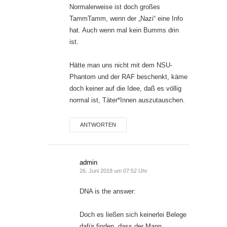
Normalerweise ist doch großes
TammTamm, wenn der „Nazi“ eine Info
hat. Auch wenn mal kein Bumms drin
ist.
Hätte man uns nicht mit dem NSU-
Phantom und der RAF beschenkt, käme
doch keiner auf die Idee, daß es völlig
normal ist, Täter*Innen auszutauschen.
ANTWORTEN
admin
26. Juni 2018 um 07:52 Uhr
DNA is the answer:
Doch es ließen sich keinerlei Belege
dafür finden, dass der Mann