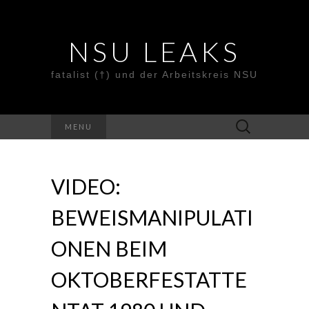
NSU LEAKS
fatalist (†) und der Arbeitskreis NSU
Suche
MENU
nach:
VIDEO:
BEWEISMANIPULATI
ONEN BEIM
OKTOBERFESTATTE