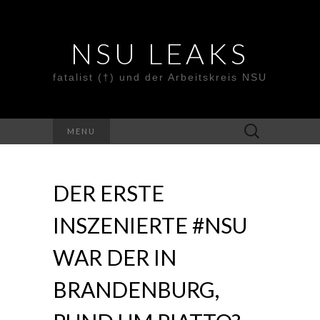
NSU LEAKS
fatalist (†) und der Arbeitskreis NSU
Suche
MENU
nach:
DER ERSTE
INSZENIERTE #NSU
WAR DER IN
BRANDENBURG,