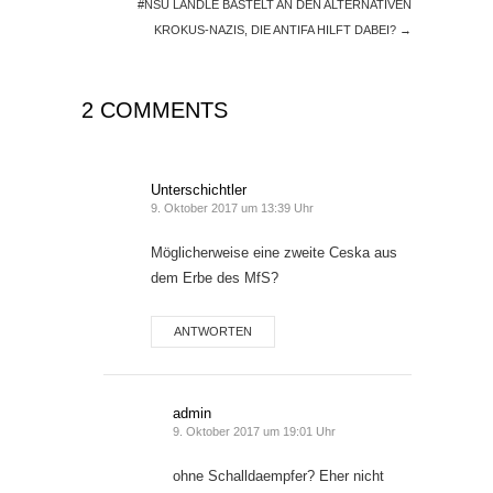
#NSU LÄNDLE BASTELT AN DEN ALTERNATIVEN
KROKUS-NAZIS, DIE ANTIFA HILFT DABEI?
→
2 COMMENTS
Unterschichtler
9. Oktober 2017 um 13:39 Uhr
Möglicherweise eine zweite Ceska aus
dem Erbe des MfS?
ANTWORTEN
admin
9. Oktober 2017 um 19:01 Uhr
ohne Schalldaempfer? Eher nicht