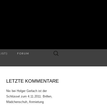
S
Suche
LIST)
FORUM
nach:
LETZTE KOMMENTARE
Nix
bei
Holger Gerlach ist der
Schlüssel zum 4.11.2011. Brillen,
Mädchenschuh, Anmietung