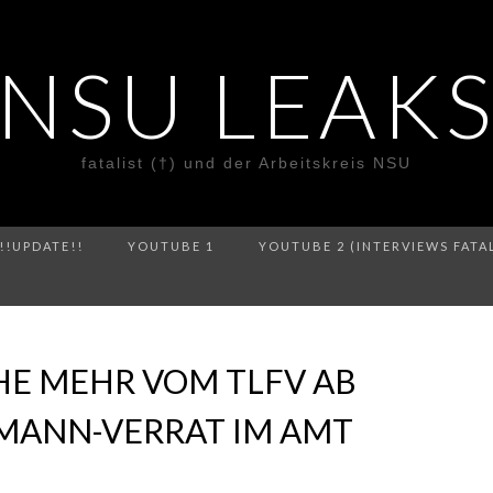
NSU LEAK
fatalist (†) und der Arbeitskreis NSU
!!UPDATE!!
YOUTUBE 1
YOUTUBE 2 (INTERVIEWS FATA
HE MEHR VOM TLFV AB
-MANN-VERRAT IM AMT