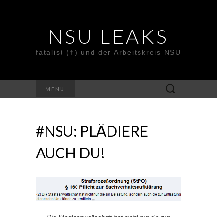
NSU LEAKS
fatalist (†) und der Arbeitskreis NSU
Suche
MENU
nach:
#NSU: PLÄDIERE
AUCH DU!