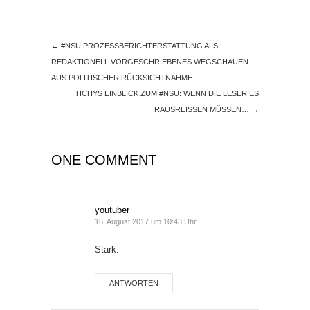
←
#NSU PROZESSBERICHTERSTATTUNG ALS
REDAKTIONELL VORGESCHRIEBENES WEGSCHAUEN
AUS POLITISCHER RÜCKSICHTNAHME
TICHYS EINBLICK ZUM #NSU: WENN DIE LESER ES
RAUSREISSEN MÜSSEN…
→
ONE COMMENT
youtuber
16. August 2017 um 10:43 Uhr
Stark.
ANTWORTEN