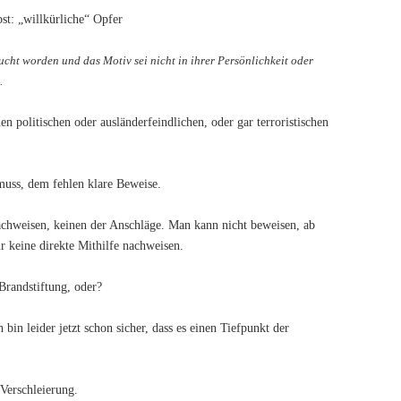
bst: „willkürliche“ Opfer
ucht worden und das Motiv sei nicht in ihrer Persönlichkeit oder
.
n politischen oder ausländer­feind­lichen, oder gar terroristischen
muss, dem fehlen klare Beweise.
hweisen, keinen der Anschläge. Man kann nicht beweisen, ab
 keine direk­te Mithilfe nachweisen.
 Brandstiftung, oder?
 bin leider jetzt schon sicher, dass es einen Tiefpunkt der
 Verschleierung.