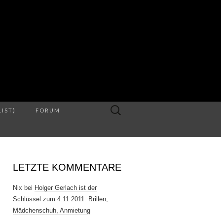
S
Suche
LIST)
FORUM
nach:
LETZTE KOMMENTARE
Nix
bei
Holger Gerlach ist der
Schlüssel zum 4.11.2011. Brillen,
Mädchenschuh, Anmietung