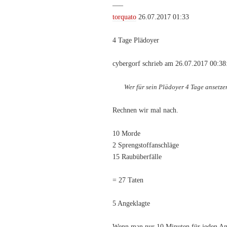
—–
torquato
26.07.2017 01:33
4 Tage Plädoyer
cybergorf schrieb am 26.07.2017 00:38
Wer für sein Plädoyer 4 Tage ansetze
Rechnen wir mal nach.
10 Morde
2 Sprengstoffanschläge
15 Raubüberfälle
= 27 Taten
5 Angeklagte
Wenn man nur 10 Minuten für jeden Ang