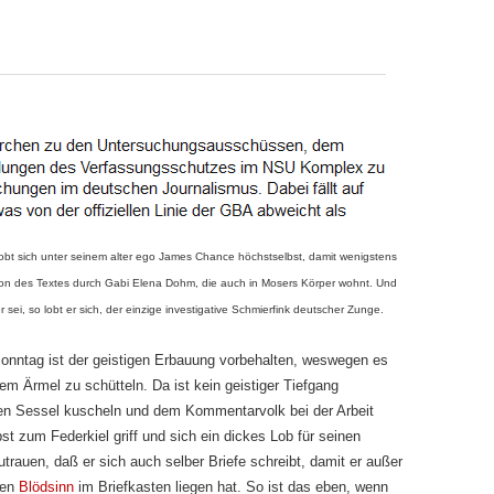
bt sich unter seinem alter ego James Chance höchstselbst, damit wenigstens
nsion des Textes durch Gabi Elena Dohm, die auch in Mosers Körper wohnt. Und
 sei, so lobt er sich, der einzige investigative Schmierfink deutscher Zunge.
nntag ist der geistigen Erbau­ung vorbehalten, weswegen es
em Ärmel zu schütteln. Da ist kein geistiger Tiefgang
 den Sessel kuscheln und dem Kommentarvolk bei der Arbeit
st zum Federkiel griff und sich ein dickes Lob für seinen
trauen, daß er sich auch selber Briefe schreibt, damit er außer
ren
Blödsinn
im Briefkasten liegen hat. So ist das eben, wenn