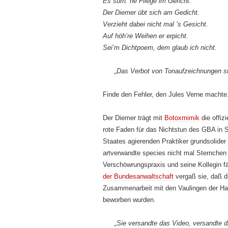
Es surrt ’ne Fliege im Gericht.
Der Diemer übt sich am Gedicht.
Verzieht dabei nicht mal ’s Gesicht.
Auf höh’re Weihen er erpicht.
Sei’m Dichtpoem, dem glaub ich nicht.
„Das Verbot von Tonaufzeichnungen st
Finde den Fehler, den Jules Verne machte
Der Diemer trägt mit
Botoxmimik
die offizi
rote Faden für das Nichtstun des GBA in 
Staates agierenden Praktiker grundsolider
artverwandte species nicht mal Sternchen
Verschöwrungspraxis und seine Kollegin fäl
der Bundesanwaltschaft
vergaß sie, daß 
Zusammenarbeit mit den Vaulingen der Ham
beworben wurden.
„Sie versandte das Video, versandte di