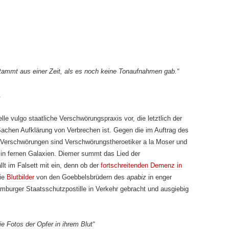
ammt aus einer Zeit, als es noch keine Tonaufnahmen gab.“
.
elle vulgo staatliche Ver­schwö­rungspraxis vor, die letztlich der
Sachen Aufklärung von Verbrechen ist. Gegen die im Auftrag des
 Verschwörungen sind Verschwörungs­theroetiker a la Moser und
 in fernen Galaxien. Diemer summt das Lied der
lt im Falsett mit ein, denn ob der
fortschreitenden De­menz in
die
Blutbilder
von den Goebbels­brüdern des
apabiz
in enger
burger Staatsschutzpostille in Verkehr gebracht und ausgiebig
e Fotos der Opfer in ihrem Blut“