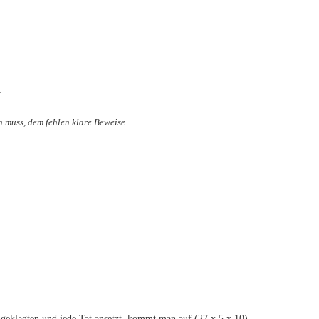
:
n muss, dem fehlen klare Beweise.
eklagten und jede Tat ansetzt, kommt man auf (27 x 5 x 10)