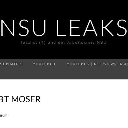
NSU LEAK
fatalist (†) und der Arbeitskreis NSU
!!UPDATE!!
YOUTUBE 1
YOUTUBE 2 (INTERVIEWS FATA
OBT MOSER
erum.