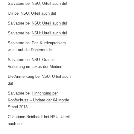
Salvatore
bei
NSU: Urteil auch du!
Ulli
bei
NSU: Urteil auch du!
Salvatore
bei
NSU: Urteil auch du!
Salvatore
bei
NSU: Urteil auch du!
Salvatore
bei
Das Kurdenproblem
weist auf die Dönermorde
Salvatore
bei
NSU: Grasels
Vorlesung im Lokus der Medien
Die Anmerkung
bei
NSU: Urteil auch
du!
Salvatore
bei
Hinrichtung per
Kopfschuss – Update der 64 Morde
Stand 2018
Christiane Neidhardt
bei
NSU: Urteil
auch du!