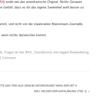
BKA)
endet wie das amerikanische Original. Nichts Genaues
n Gefühl, dass es für das eigene Seelenheil wohl besser so
mmt, und nicht von der staatsnahen Mainstream-Journaille.
 wenn nichts dazwischen kommt.
de
,
Fragen an das BKA
,
Journalismus
and tagged
Beweisbetrug
,
1 Comment
TE DAS TRIO AUS JENA IM UNTERGRUND? #NSU ERFURT 6
NSU: HELDEN DER AUFKLÄRUNG (TEIL 1)
→