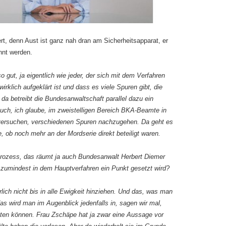
rt, denn Aust ist ganz nah dran am Sicherheitsapparat, er
nnt werden.
o gut, ja eigentlich wie jeder, der sich mit dem Verfahren
wirklich aufgeklärt ist und dass es viele Spuren gibt, die
da betreibt die Bundesanwaltschaft parallel dazu ein
uch, ich glaube, im zweistelligen Bereich BKA-Beamte in
 versuchen, verschiedenen Spuren nachzugehen. Da geht es
e, ob noch mehr an der Mordserie direkt beteiligt waren.
nprozess, das räumt ja auch Bundesanwalt Herbert Diemer
zt zumindest in dem Hauptverfahren ein Punkt gesetzt wird?
lich nicht bis in alle Ewigkeit hinziehen. Und das, was man
as wird man im Augenblick jedenfalls in, sagen wir mal,
iten können. Frau Zschäpe hat ja zwar eine Aussage vor