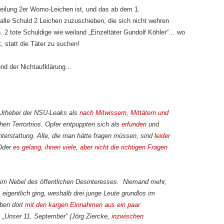
teilung 2er Womo-Leichen ist, und das ab dem 1.
alle Schuld 2 Leichen zuzuschieben, die sich nicht wehren
n. 2 tote Schuldige wie weiland „Einzeltäter Gundolf Köhler“… wo
, statt die Täter zu suchen!
nd der Nichtaufklärung…
 Urheber der NSU-Leaks als
nach Mitwissern, Mittätern und
en Terrortrios. Opfer entpuppten sich als
erfunden
und
terstattung. Alle, die man hätte fragen müssen, sind
leider
 Oder
es gelang, ihnen viele, aber nicht die richtigen Fragen
 im Nebel des öffentlichen Desinteresses. Niemand mehr,
eigentlich ging, weshalb drei junge Leute grundlos im
eben dort
mit den kargen Einnahmen aus ein paar
n. „Unser 11. September“ (Jörg Ziercke,
inzwischen