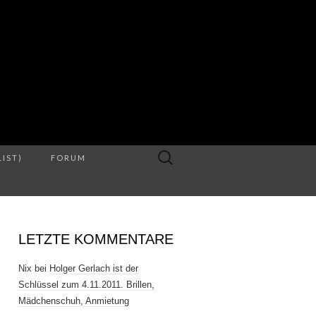
S
Suche
LIST)
FORUM
nach:
LETZTE KOMMENTARE
Nix
bei
Holger Gerlach ist der
Schlüssel zum 4.11.2011. Brillen,
Mädchenschuh, Anmietung