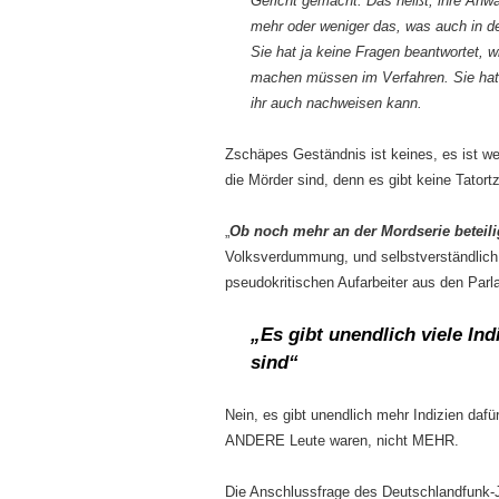
Gericht gemacht. Das heißt, ihre Anwä
mehr oder weniger das, was auch in der
Sie hat ja keine Fragen beantwortet, 
machen müssen im Verfahren. Sie hat 
ihr auch nachweisen kann.
Zschäpes Geständnis ist keines, es ist wer
die Mörder sind, denn es gibt keine Tatort
„
Ob noch mehr an der Mordserie beteili
Volksverdummung, und selbstverständlic
pseudokritischen Aufarbeiter aus den Par
„Es gibt unendlich viele In
sind“
Nein, es gibt unendlich mehr Indizien daf
ANDERE Leute waren, nicht MEHR.
Die Anschlussfrage des Deutschlandfunk-J