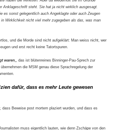
lte haben die verlesen. Aber da wiederholt sie im Grunde
 Anklageschrift steht. Sie hat ja nicht wirklich ausgesagt.
wie es sonst gelegentlich auch Angeklagte oder auch Zeugen
in Wirklichkeit nicht viel mehr zugegeben als das, was man
tlos, und die Morde sind nicht aufgeklärt: Man weiss nicht, wer
zeugen und erst recht keine Tatortspuren.
gt waren
„, das ist blütenreines Binninger-Pau-Sprech zur
h übernehmen die MSM genau diese Sprachregelung der
lamenten.
dizien dafür, dass es mehr Leute gewesen
ür, dass Beweise post mortem plaziert wurden, und dass es
ournalisten muss eigentlich lauten, wie denn Zschäpe von den