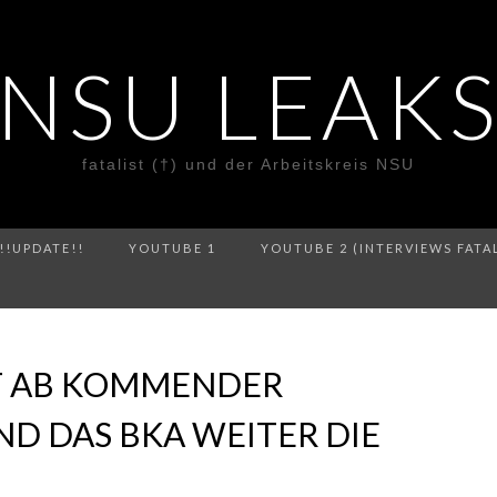
NSU LEAK
fatalist (†) und der Arbeitskreis NSU
!!UPDATE!!
YOUTUBE 1
YOUTUBE 2 (INTERVIEWS FATA
T AB KOMMENDER
D DAS BKA WEITER DIE