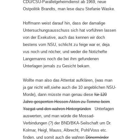
CDU/CSU-Parallelgeheimdienst ab 1969, neue
Ostpolitik Brandts, man lese dazu Stefanie Waske.
Hoffmann weist darauf hin, dass der damalige
Untersuchungsausschuss sich hat vorführen lassen
von der Exekutive, auch das kennen wir doch
bestens vom NSU, schlicht zu feige war er, deja
vus noch und nöcher, und weder die Notizhefte
Langemanns noch die bei ihm gefundenen
Unterlagen jemals zu Gesicht bekam.
Wollte man also das Attentat aufklären, (was man
ja gar nicht will,siehe auch die 10 angeblichen NSU-
Morde), dann müsste man genau diese
für 120
Jahre gesperrten Hessen-Akten zu Temme beim
Yozgat und den wahren Hintergründen
Unterlagen
auswerten, und man würde die Mossad-
Verbindungen (?) der BND/BKA-Seilschaft um Dr.
Kolmar, Heigl, Mauss, Albrecht, Pohl/Voss etc.
finden, und somit auch die wahren
Dönermörder