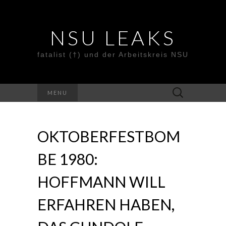
NSU LEAKS
fatalist (†) und der Arbeitskreis NSU
Suche
MENU
nach:
OKTOBERFESTBOM
BE 1980:
HOFFMANN WILL
ERFAHREN HABEN,