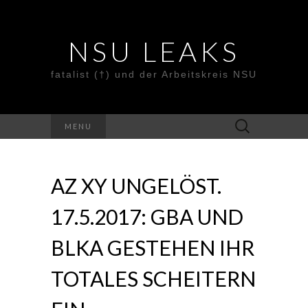
NSU LEAKS
fatalist (†) und der Arbeitskreis NSU
Suche
MENU
nach:
AZ XY UNGELÖST.
17.5.2017: GBA UND
BLKA GESTEHEN IHR
TOTALES SCHEITERN