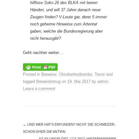
hilflose Soko 26 des BLKA mit leeren
Händen, und will 37 Jahre danach neue
Zeugen finden? V-Leute gar, derer 5 immer
noch geheime Hinweise zum Attentat
gaben, welche die Bundesregierung aber
nicht herausgibt?
Geht nachher weiter…
Posted in
Beweise
,
Oktoberfestbombe
,
Terror
and
tagged
Beweisbetrug
on
19. Mai 2017
by
admin
.
Leave a comment
←
UND WER HAT’S ERFUNDEN? NICHT DIE SCHWEIZER,
SCHON EHER DIE ANTIFA!
AZ XY UNGELÖST. 17.5.2017: HINTERMAENNER