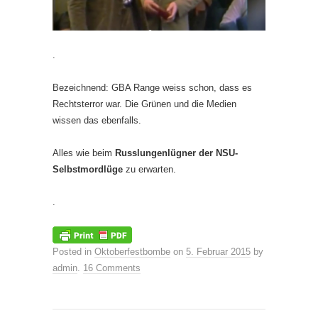
.
Bezeichnend: GBA Range weiss schon, dass es
Rechtsterror war. Die Grünen und die Medien
wissen das ebenfalls.
Alles wie beim
Russlungenlügner der NSU-
Selbstmordlüge
zu erwarten.
.
Posted in
Oktoberfestbombe
on
5. Februar 2015
by
admin
.
16 Comments