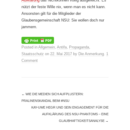
Aufklärung
das Nichtkönnen völlig ausgereicht. Es
nützt der feste Wille nix, wenn man es nicht kann.
Ansonsten gilt für die Mitglieder der
Glaubensgemeinschaft NSU: Sie wollen doch nur
jammern.
Posted in
Allgemein
,
Antifa
,
Propaganda
,
Staatsschutz
on
22. Mai 2017
by
Die Anmerkung
.
1
Comment
←
WIE DIE MEDIEN SICH AUFPLUSTERN:
PRALINENSKANDAL BEIM #NSU
KAY-UWE HEGR UND SEIN ENGAGEMENT FÜR DIE
AUFKLÄRUNG DES NSU-PHANTOMS – EINE
GLAUBHAFTIGKEITSANALYSE
→