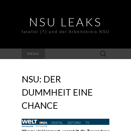
NSU LEAKS
fatalist (†) und der Arbeitskreis NSU
Suche
MENU
nach:
NSU: DER
DUMMHEIT EINE
CHANCE