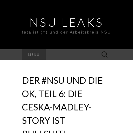
NSU LEAKS
fatalist (†) und der Arbeitskreis NSU
Suche
MENU
nach:
DER #NSU UND DIE
OK, TEIL 6: DIE
CESKA-MADLEY-
STORY IST