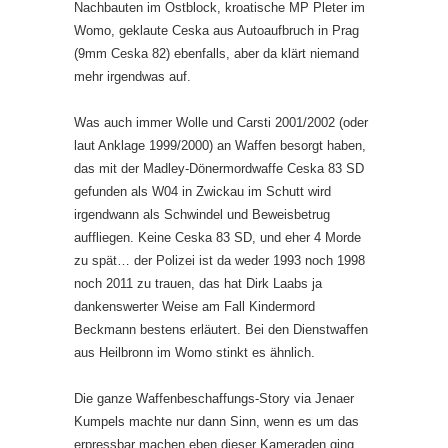
Nachbauten im Ostblock, kroatische MP Pleter im
Womo, geklaute Ceska aus Autoaufbruch in Prag
(9mm Ceska 82) ebenfalls, aber da klärt niemand
mehr irgendwas auf.
Was auch immer Wolle und Carsti 2001/2002 (oder
laut Anklage 1999/2000) an Waffen besorgt haben,
das mit der Madley-Dönermordwaffe Ceska 83 SD
gefunden als W04 in Zwickau im Schutt wird
irgendwann als Schwindel und Beweisbetrug
auffliegen. Keine Ceska 83 SD, und eher 4 Morde
zu spät… der Polizei ist da weder 1993 noch 1998
noch 2011 zu trauen, das hat Dirk Laabs ja
dankenswerter Weise am Fall Kindermord
Beckmann bestens erläutert. Bei den Dienstwaffen
aus Heilbronn im Womo stinkt es ähnlich.
Die ganze Waffenbeschaffungs-Story via Jenaer
Kumpels machte nur dann Sinn, wenn es um das
erpressbar machen eben dieser Kameraden ging.