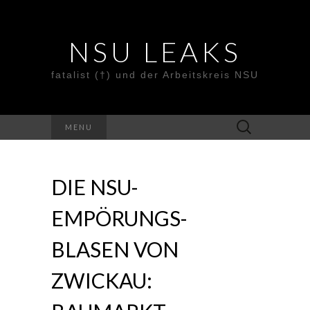
NSU LEAKS
fatalist (†) und der Arbeitskreis NSU
Suche
MENU
nach:
DIE NSU-
EMPÖRUNGS-
BLASEN VON
ZWICKAU: