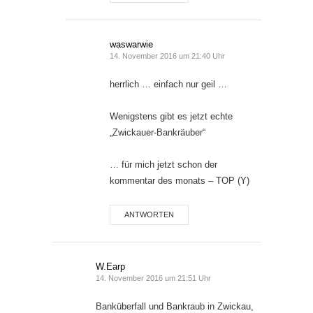
waswarwie
14. November 2016 um 21:40 Uhr
herrlich … einfach nur geil …
Wenigstens gibt es jetzt echte
„Zwickauer-Bankräuber“
… für mich jetzt schon der
kommentar des monats – TOP (Y)
ANTWORTEN
W.Earp
14. November 2016 um 21:51 Uhr
Banküberfall und Bankraub in Zwickau,