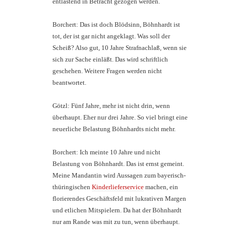
entlastend in Betracht gezogen werden.
Borchert: Das ist doch Blödsinn, Böhnhardt ist
tot, der ist gar nicht angeklagt. Was soll der
Scheiß? Also gut, 10 Jahre Strafnachlaß, wenn sie
sich zur Sache einläßt. Das wird schriftlich
geschehen. Weitere Fragen werden nicht
beantwortet.
Götzl: Fünf Jahre, mehr ist nicht drin, wenn
überhaupt. Eher nur drei Jahre. So viel bringt eine
neuerliche Belastung Böhnhardts nicht mehr.
Borchert: Ich meinte 10 Jahre und nicht
Belastung von Böhnhardt. Das ist ernst gemeint.
Meine Mandantin wird Aussagen zum bayerisch-
thüringischen
Kinderlieferservice
machen, ein
florierendes Geschäftsfeld mit lukrativen Margen
und etlichen Mitspielern. Da hat der Böhnhardt
nur am Rande was mit zu tun, wenn überhaupt.