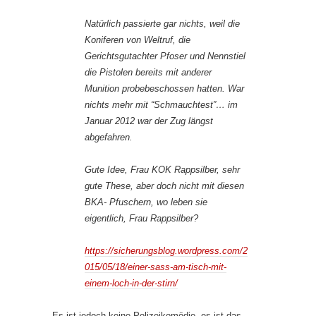
Natürlich passierte gar nichts, weil die
Koniferen von Weltruf, die
Gerichtsgutachter Pfoser und Nennstiel
die Pistolen bereits mit anderer
Munition probebeschossen hatten. War
nichts mehr mit “Schmauchtest”… im
Januar 2012 war der Zug längst
abgefahren.
Gute Idee, Frau KOK Rappsilber, sehr
gute These, aber doch nicht mit diesen
BKA- Pfuschern, wo leben sie
eigentlich, Frau Rappsilber?
https://sicherungsblog.wordpress.com/2
015/05/18/einer-sass-am-tisch-mit-
einem-loch-in-der-stirn/
Es ist jedoch keine Polizeikomödie, es ist das