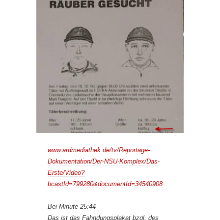
www.ardmediathek.de/tv/Reportage-
Dokumentation/Der-NSU-Komplex/Das-
Erste/Video?
bcastId=799280&documentId=34540908
Bei Minute 25:44
Das ist das Fahndungsplakat bzgl. des