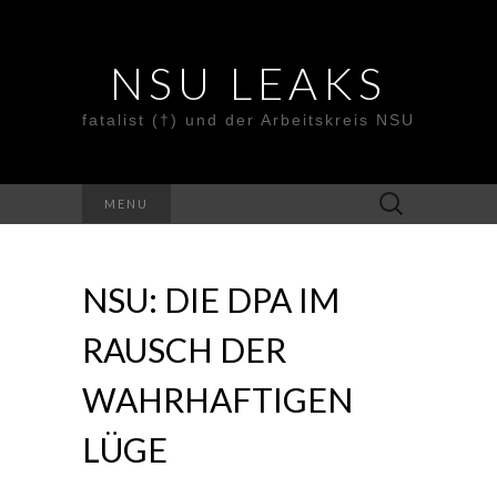
NSU LEAKS
fatalist (†) und der Arbeitskreis NSU
Suche
MENU
nach:
NSU: DIE DPA IM
RAUSCH DER
WAHRHAFTIGEN
LÜGE