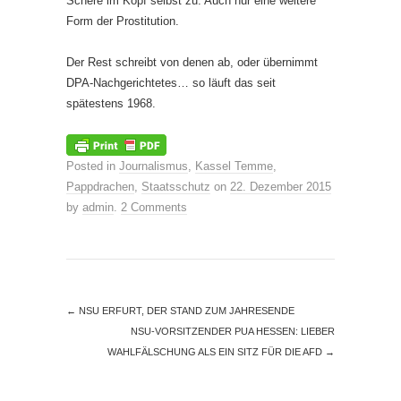
Schere im Kopf selbst zu. Auch nur eine weitere
Form der Prostitution.
Der Rest schreibt von denen ab, oder übernimmt
DPA-Nachgerichtetes… so läuft das seit
spätestens 1968.
Posted in
Journalismus
,
Kassel Temme
,
Pappdrachen
,
Staatsschutz
on
22. Dezember 2015
by
admin
.
2 Comments
←
NSU ERFURT, DER STAND ZUM JAHRESENDE
NSU-VORSITZENDER PUA HESSEN: LIEBER
WAHLFÄLSCHUNG ALS EIN SITZ FÜR DIE AFD
→