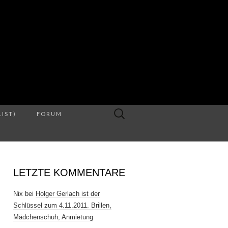
S
Suche
LIST)
FORUM
nach:
LETZTE KOMMENTARE
Nix
bei
Holger Gerlach ist der
Schlüssel zum 4.11.2011. Brillen,
Mädchenschuh, Anmietung