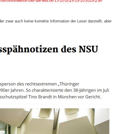
/terminhinweise-fuer-die-woche-13-10-2015-15-10-2015-236-
der zwar auch keine korrekte Information der Leser darstellt, aber