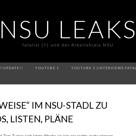
NSU LEAK
fatalist (†) und der Arbeitskreis NSU
!!UPDATE!!
YOUTUBE 1
YOUTUBE 2 (INTERVIEWS FATA
WEISE“ IM NSU-STADL ZU
, LISTEN, PLÄNE