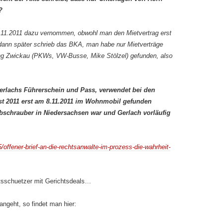
?
.11.2011 dazu vernommen, obwohl man den Mietvertrag erst
dann später schrieb das BKA, man habe nur Mietverträge
g Zwickau (PKWs, VW-Busse, Mike Stölzel) gefunden, also
 Gerlachs Führerschein und Pass, verwendet bei den
st 2011 erst am 8.11.2011 im Wohnmobil gefunden
schrauber in Niedersachsen war und Gerlach vorläufig
5/offener-brief-an-die-rechtsanwalte-im-prozess-die-wahrheit-
aatsschuetzer mit Gerichtsdeals…
ngeht, so findet man hier: