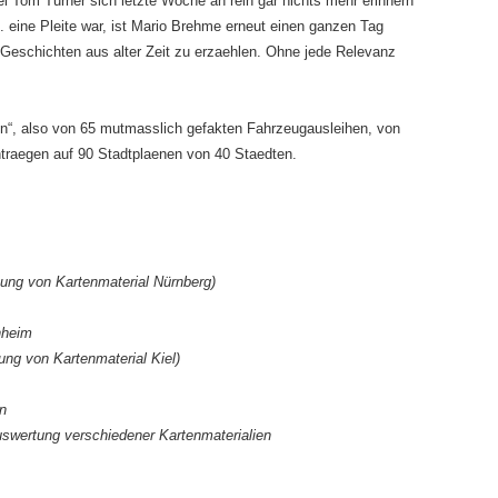
 Tom Turner sich letzte Woche an rein gar nichts mehr erinnern
 eine Pleite war, ist Mario Brehme erneut einen ganzen Tag
Geschichten aus alter Zeit zu erzaehlen. Ohne jede Relevanz
n“, also von 65 mutmasslich gefakten Fahrzeugausleihen, von
traegen auf 90 Stadtplaenen von 40 Staedten.
ung von Kartenmaterial Nürnberg)
nheim
ng von Kartenmaterial Kiel)
n
wertung verschiedener Kartenmaterialien