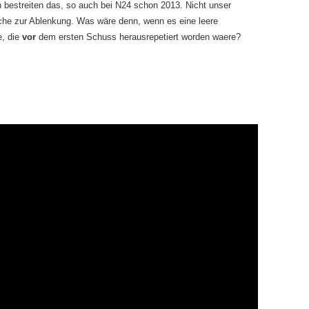
 bestreiten das, so auch bei N24 schon 2013. Nicht unser
che zur Ablenkung. Was wäre denn, wenn es eine leere
, die
vor
dem ersten Schuss herausrepetiert worden waere?