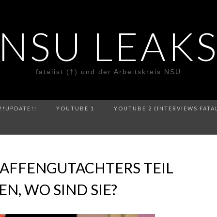
NSU LEAK
fatalist (†) und der Arbeitskreis NSU
!!UPDATE!!
YOUTUBE 1
YOUTUBE 2 (INTERVIEWS FATA
WAFFENGUTACHTERS TEIL
EN, WO SIND SIE?