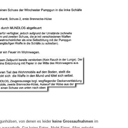
unhülsen, von denen es leider
keine Grossaufnahmen
im
 ausserhalb. Gar keine Fotos. Nicht Eines. Alles geleakt.