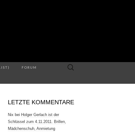
S
Suche
LIST)
FORUM
nach:
LETZTE KOMMENTARE
Nix
bei
Holger Gerlach ist der
Schlüssel zum 4.11.2011. Brillen,
Mädchenschuh, Anmietung