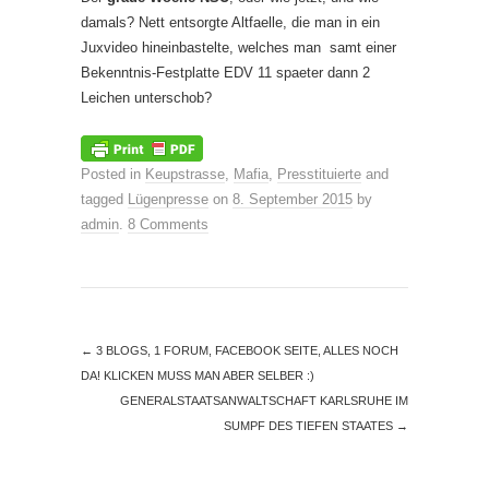
damals? Nett entsorgte Altfaelle, die man in ein
Juxvideo hineinbastelte, welches man samt einer
Bekenntnis-Festplatte EDV 11 spaeter dann 2
Leichen unterschob?
Posted in
Keupstrasse
,
Mafia
,
Presstituierte
and
tagged
Lügenpresse
on
8. September 2015
by
admin
.
8 Comments
←
3 BLOGS, 1 FORUM, FACEBOOK SEITE, ALLES NOCH
DA! KLICKEN MUSS MAN ABER SELBER :)
GENERALSTAATSANWALTSCHAFT KARLSRUHE IM
SUMPF DES TIEFEN STAATES
→