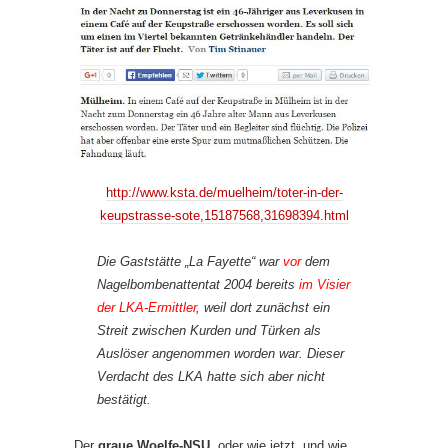
http://www.ksta.de/muelheim/toter-in-der-
keupstrasse-sote,15187568,31698394.html
Die Gaststätte „La Fayette“ war
vor
dem
Nagelbombenattentat 2004 bereits
im Visier
der LKA-Ermittler
, weil dort zunächst ein
Streit zwischen Kurden und Türken als
Auslöser angenommen worden war. Dieser
Verdacht des LKA hatte sich aber nicht
bestätigt.
Der
graue Woelfe-NSU
, oder wie jetzt, und wie