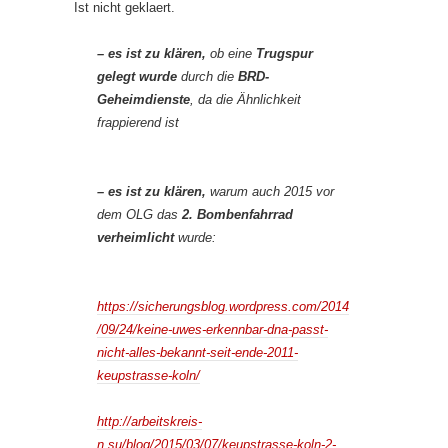
Ist nicht geklaert.
– es ist zu klären,
ob eine
Trugspur
gelegt wurde
durch die
BRD-
Geheimdienste
, da die Ähnlichkeit
frappierend ist
– es ist zu klären,
warum auch 2015 vor
dem OLG das
2. Bombenfahrrad
verheimlicht
wurde:
https://sicherungsblog.wordpress.com/2014
/09/24/keine-uwes-erkennbar-dna-passt-
nicht-alles-bekannt-seit-ende-2011-
keupstrasse-koln/
http://arbeitskreis-
n.su/blog/2015/03/07/keupstrasse-koln-2-