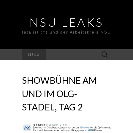
NSU LEAKS
fatalist (†) und der Arbeitskreis NSU
Suche
MENU
nach:
SHOWBÜHNE AM
UND IM OLG-
STADEL, TAG 2