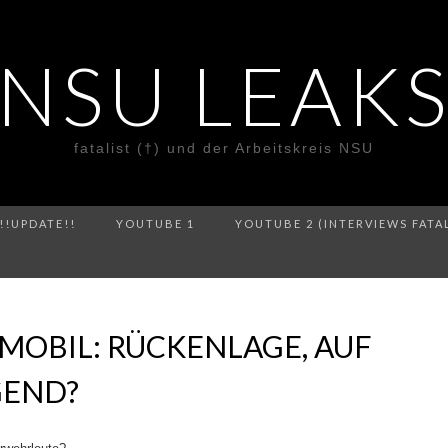
NSU LEAK
fatalist (†) und der Arbeitskreis NSU
!!UPDATE!!
YOUTUBE 1
YOUTUBE 2 (INTERVIEWS FATA
NMOBIL: RÜCKENLAGE, AUF
GEND?