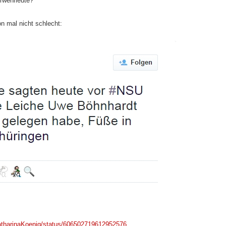
rwehrleute?
n mal nicht schlecht:
KatharinaKoenig/status/606502719612952576