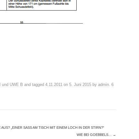
 und UWE B
and tagged
4.11.2011
on
5. Juni 2015
by
admin
.
6
S? „EINER SASS AM TISCH MIT EINEM LOCH IN DER STIRN?“
WIE BEI GOEBBELS…
→