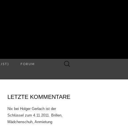
S
Suche
LIST)
FORUM
nach:
LETZTE KOMMENTARE
Nix
bei
Holger Gerlach ist der
Schlüssel zum 4.11.2011. Brillen,
Mädchenschuh, Anmietung