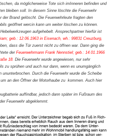
 löschen, da möglicherweise Tote sich imInneren befinden und
ten bleiben soll. In diesem Sinne löschte die Feuerwehr
ar der Brand gelöscht. Die Feuerwehrleute fragten den
bils geöffnet wercin kann um weiter löschen
zu können.
Hebelwerkzeugen aufgehebelt. Ansprechpartner hierfür ist
m; geb.: 12.06.1963 in Eisenach, wh.: 99831 Creuzburg,
n, dass die Tür zuerst nicht zu öffnen war. Dann ging die
chtete der
Feuerwehrmann Frank Nennstiel; geb.: 14.01.1966
raße 18.
Die Feuerwehr wurde angewiesen, nur sehr
ils zu sprühen und auch nur dann, wenn es unumgänglich
n ununterbrochen. Durch die Feuerwehr wurde die Scheibe
t, um an den Öffner der Motorhaube zu kommen. Auch hier
ugbatterie auffindbar, jedoch dann später im Fußraum des
n der Feuerwehr abgeklemmt.