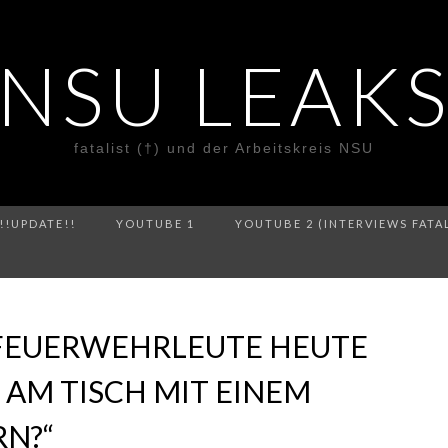
NSU LEAK
fatalist (†) und der Arbeitskreis NSU
!!UPDATE!!
YOUTUBE 1
YOUTUBE 2 (INTERVIEWS FATA
 FEUERWEHRLEUTE HEUTE
S AM TISCH MIT EINEM
RN?“