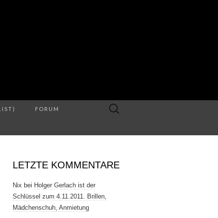
S
Suche
LIST)
FORUM
nach:
LETZTE KOMMENTARE
Nix
bei
Holger Gerlach ist der
Schlüssel zum 4.11.2011. Brillen,
Mädchenschuh, Anmietung