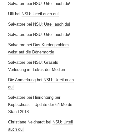
Salvatore
bei
NSU: Urteil auch du!
Ulli
bei
NSU: Urteil auch du!
Salvatore
bei
NSU: Urteil auch du!
Salvatore
bei
NSU: Urteil auch du!
Salvatore
bei
Das Kurdenproblem
weist auf die Dönermorde
Salvatore
bei
NSU: Grasels
Vorlesung im Lokus der Medien
Die Anmerkung
bei
NSU: Urteil auch
du!
Salvatore
bei
Hinrichtung per
Kopfschuss – Update der 64 Morde
Stand 2018
Christiane Neidhardt
bei
NSU: Urteil
auch du!