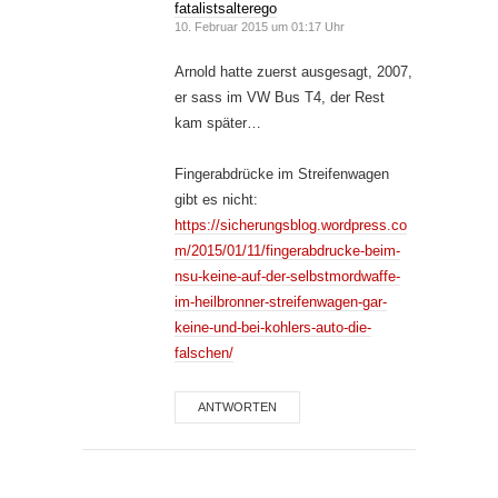
fatalistsalterego
10. Februar 2015 um 01:17 Uhr
Arnold hatte zuerst ausgesagt, 2007,
er sass im VW Bus T4, der Rest
kam später…
Fingerabdrücke im Streifenwagen
gibt es nicht:
https://sicherungsblog.wordpress.co
m/2015/01/11/fingerabdrucke-beim-
nsu-keine-auf-der-selbstmordwaffe-
im-heilbronner-streifenwagen-gar-
keine-und-bei-kohlers-auto-die-
falschen/
ANTWORTEN