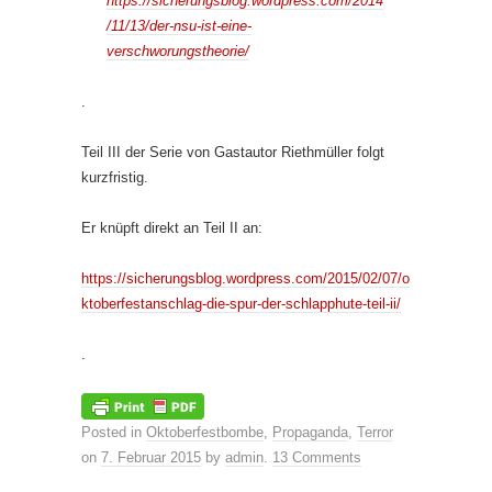
https://sicherungsblog.wordpress.com/2014
/11/13/der-nsu-ist-eine-
verschworungstheorie/
.
Teil III der Serie von Gastautor Riethmüller folgt
kurzfristig.
Er knüpft direkt an Teil II an:
https://sicherungsblog.wordpress.com/2015/02/07/o
ktoberfestanschlag-die-spur-der-schlapphute-teil-ii/
.
Posted in
Oktoberfestbombe
,
Propaganda
,
Terror
on
7. Februar 2015
by
admin
.
13 Comments